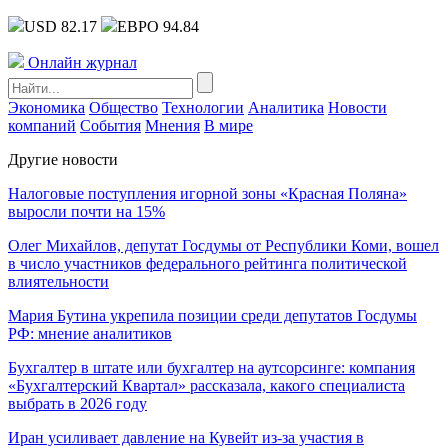
USD 82.17
ЕВРО 94.84
Онлайн журнал
Экономика
Общество
Технологии
Аналитика
Новости
компаний
События
Мнения
В мире
Другие новости
Налоговые поступления игорной зоны «Красная Поляна»
выросли почти на 15%
Олег Михайлов, депутат Госдумы от Республики Коми, вошел
в число участников федерального рейтинга политической
влиятельности
Мария Бутина укрепила позиции среди депутатов Госдумы
РФ: мнение аналитиков
Бухгалтер в штате или бухгалтер на аутсорсинге: компания
«Бухгалтерский Квартал» рассказала, какого специалиста
выбрать в 2026 году
Иран усиливает давление на Кувейт из-за участия в