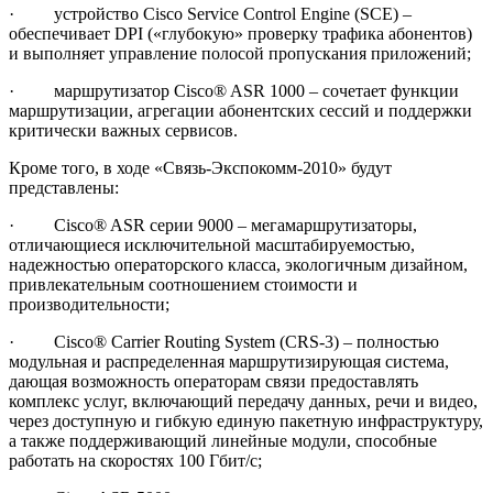
· устройство Cisco Service Control Engine (SCE) –
обеспечивает DPI («глубокую» проверку трафика абонентов)
и выполняет управление полосой пропускания приложений;
· маршрутизатор Cisco® ASR 1000 – сочетает функции
маршрутизации, агрегации абонентских сессий и поддержки
критически важных сервисов.
Кроме того, в ходе «Связь-Экспокомм-2010» будут
представлены:
· Cisco® ASR серии 9000 – мегамаршрутизаторы,
отличающиеся исключительной масштабируемостью,
надежностью операторского класса, экологичным дизайном,
привлекательным соотношением стоимости и
производительности;
· Cisco® Carrier Routing System (CRS-3) – полностью
модульная и распределенная маршрутизирующая система,
дающая возможность операторам связи предоставлять
комплекс услуг, включающий передачу данных, речи и видео,
через доступную и гибкую единую пакетную инфраструктуру,
а также поддерживающий линейные модули, способные
работать на скоростях 100 Гбит/с;