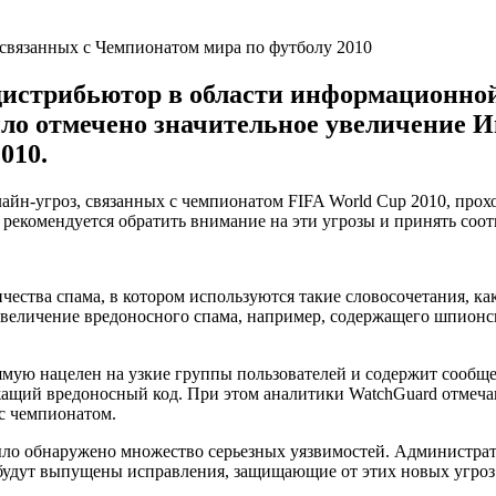
дистрибьютор в области информационной 
о отмечено значительное увеличение И
010.
йн-угроз, связанных с чемпионатом FIFA World Cup 2010, прох
рекомендуется обратить внимание на эти угрозы и принять со
ества спама, в котором используются такие словосочетания, ка
еличение вредоносного спама, например, содержащего шпионск
ямую нацелен на узкие группы пользователей и содержит сооб
жащий вредоносный код. При этом аналитики WatchGuard отмеч
 с чемпионатом.
ыло обнаружено множество серьезных уязвимостей. Администрат
 будут выпущены исправления, защищающие от этих новых угроз