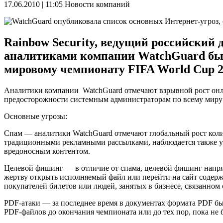
17.06.2010 | 11:05
Новости компаний
Rainbow Security, ведущий российский 
аналитиками компании WatchGuard был
мировому чемпионату FIFA World Cup 2
Аналитики компании WatchGuard отмечают взрывной рост онла
предосторожности системным администраторам по всему миру 
Основные угрозы:
Спам — аналитики WatchGuard отмечают глобальный рост колич
традиционными рекламными рассылками, наблюдается также ув
вредоносным контентом.
Целевой фишинг — в отличие от спама, целевой фишинг напр
жертву открыть исполняемый файл или перейти на сайт содер
покупателей билетов или людей, занятых в бизнесе, связанном
PDF-атаки — за последнее время в документах формата PDF б
PDF-файлов до окончания чемпионата или до тех пор, пока не