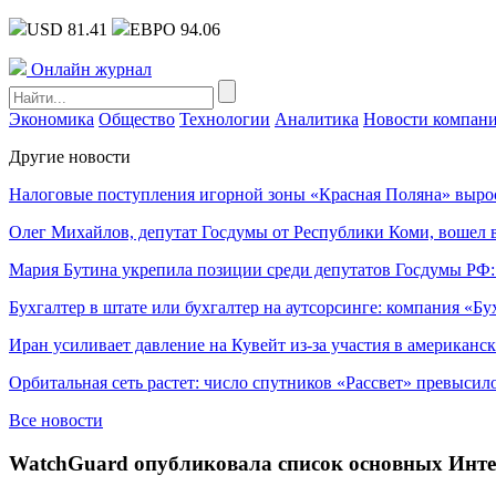
USD 81.41
ЕВРО 94.06
Онлайн журнал
Экономика
Общество
Технологии
Аналитика
Новости компан
Другие новости
Налоговые поступления игорной зоны «Красная Поляна» выро
Олег Михайлов, депутат Госдумы от Республики Коми, вошел в
Мария Бутина укрепила позиции среди депутатов Госдумы РФ:
Бухгалтер в штате или бухгалтер на аутсорсинге: компания «Бу
Иран усиливает давление на Кувейт из-за участия в американс
Орбитальная сеть растет: число спутников «Рассвет» превысил
Все новости
WatchGuard опубликовала список основных Интер