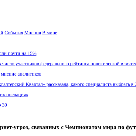
ий
События
Мнения
В мире
сли почти на 15%
 число участников федерального рейтинга политической влияте
 мнение аналитиков
хгалтерский Квартал» рассказала, какого специалиста выбрать в 
ких операциях
о 30
нет-угроз, связанных с Чемпионатом мира по фут