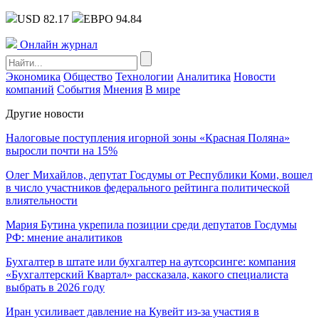
USD 82.17
ЕВРО 94.84
Онлайн журнал
Экономика
Общество
Технологии
Аналитика
Новости
компаний
События
Мнения
В мире
Другие новости
Налоговые поступления игорной зоны «Красная Поляна»
выросли почти на 15%
Олег Михайлов, депутат Госдумы от Республики Коми, вошел
в число участников федерального рейтинга политической
влиятельности
Мария Бутина укрепила позиции среди депутатов Госдумы
РФ: мнение аналитиков
Бухгалтер в штате или бухгалтер на аутсорсинге: компания
«Бухгалтерский Квартал» рассказала, какого специалиста
выбрать в 2026 году
Иран усиливает давление на Кувейт из-за участия в