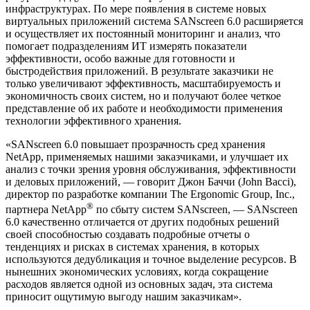
инфраструктурах. По мере появления в системе новых
виртуальных приложений система SANscreen 6.0 расширяется
и осуществляет их постоянный мониторинг и анализ, что
помогает подразделениям ИТ измерять показатели
эффективности, особо важные для готовности и
быстродействия приложений. В результате заказчики не
только увеличивают эффективность, масштабируемость и
экономичность своих систем, но и получают более четкое
представление об их работе и необходимости применения
технологии эффективного хранения.
«SANscreen 6.0 повышает прозрачность сред хранения
NetApp, применяемых нашими заказчиками, и улучшает их
анализ с точки зрения уровня обслуживания, эффективности
и деловых приложений, — говорит Джон Баччи (John Bacci),
директор по разработке компании The Ergonomic Group, Inc.,
®
партнера NetApp
по сбыту систем SANscreen, — SANscreen
6.0 качественно отличается от других подобных решений
своей способностью создавать подробные отчеты о
тенденциях и рисках в системах хранения, в которых
используются дедубликация и точное выделение ресурсов. В
нынешних экономических условиях, когда сокращение
расходов является одной из основных задач, эта система
приносит ощутимую выгоду нашим заказчикам».