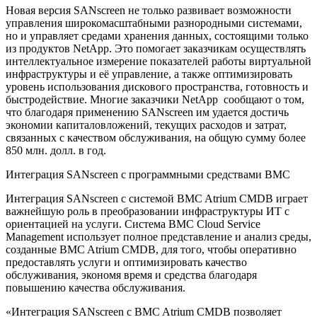
Новая версия SANscreen не только развивает возможности
управления широкомасштабными разнородными системами,
но и управляет средами хранения данных, состоящими только
из продуктов NetApp. Это помогает заказчикам осуществлять
интеллектуальное измерение показателей работы виртуальной
инфраструктуры и её управление, а также оптимизировать
уровень использования дискового пространства, готовность и
быстродействие. Многие заказчики NetApp сообщают о том,
что благодаря применению SANscreen им удается достичь
экономии капиталовложений, текущих расходов и затрат,
связанных с качеством обслуживания, на общую сумму более
850 млн. долл. в год.
Интеграция SANscreen с программными средствами BMC
Интеграция SANscreen с системой BMC Atrium CMDB играет
важнейшую роль в преобразовании инфраструктуры ИТ с
ориентацией на услуги. Система BMC Cloud Service
Management использует полное представление и анализ среды,
созданные BMC Atrium CMDB, для того, чтобы оперативно
предоставлять услуги и оптимизировать качество
обслуживания, экономя время и средства благодаря
повышению качества обслуживания.
«Интеграция SANscreen с BMC Atrium CMDB позволяет