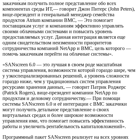
заказчикам получить полное представление обо всех
компонентах среды ИТ,— говорит Джон Питерс (John Peters),
вице-президент и генеральный менеджер семейства
продуктов Atrium компании BMC, — Это помогает
поставщикам услуг и компаниям эффективно управлять
своими облачными системами и повысить уровень
предоставляемых услуг. Данная интеграция является еще
одним свидетельством неизменности приоритетов
сотрудничества компаний NetApp и BMC, цель которого —
помочь заказчикам перейти на облачные системы».
«SANscreen 6.0 — это лучшая в своем роде масштабная
система управления, возможности которой гораздо шире, чем
у узкоспециализированных решений, а уровень сложности
гораздо ниже, чем у традиционных систем управления
ресурсами хранения данных, — говорит Патрик Роджерс
(Patrick Rogers), вице-президент компании NetApp по
продуктам и деловому сотрудничеству.— При помощи
системы SANscreen 6.0 и её интеграции с BMC заказчики
могут получить детальное представление о своих
виртуальных средах и более широкие возможности
управления ими, что помогает повысить эффективность
работы и увеличить рентабельность капиталовложений».
Программный пакет SANscreen реализует на всех уровнях