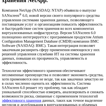
хранения NetApp.
Компания NetApp (NASDAQ: NTAP) объявила о выпуске
®
SANscreen
6.0, новой версии своего популярного средства
управления системами хранения данных, позволяющего
поставщикам услуг и организациям повысить эффективность
и быстродействие систем хранения во всех компонентах
виртуализованных инфраструктур. Версия SANscreen 6.0
полноценно интегрируется с программным продуктом Atrium
Configuration Management Database (CMDB) компании BMC
Software (NASDAQ: BMC). Такая интерграция позволяет
заказчикам расширить сферу применения имеющихся у них
решений управления службами ИТ на системы хранения
данных, повышая их прозрачность, управляемость и
эффективность.
Технологии эффективного хранения обеспечивают
несомненные преимущества и позволяют экономить средства,
хотя применяются они не везде, так как заказчики зачастую не
в силах численно оценить их эффективность. Система
SANscreen 6.0 решает эту проблему, так как обладает
уникальной способностью измерять, анализировать и снижать
возможности риска, связанные с применением технологий
эффективного хранения
данных, таких как точное выделение
ресурсов и дедубликация в виртуализованных и облачных