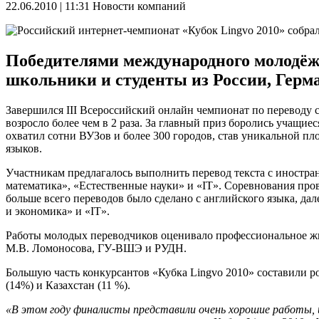
22.06.2010 | 11:31
Новости компаний
Победителями международного молодёжн
школьники и студенты из России, Герм
Завершился III Всероссийский онлайн чемпионат по переводу 
возросло более чем в 2 раза. За главный приз боролись учащи
охватил сотни ВУЗов и более 300 городов, став уникальной 
языков.
Участникам предлагалось выполнить перевод текста с иностра
математика», «Естественные науки» и «IT». Соревнования пров
больше всего переводов было сделано с английского языка, д
и экономика» и «IT».
Работы молодых переводчиков оценивало профессиональное ж
М.В. Ломоносова, ГУ-ВШЭ и РУДН.
Большую часть конкурсантов «Кубка Lingvo 2010» составили ро
(14%) и Казахстан (11 %).
«В этом году финалисты представили очень хорошие работы, 