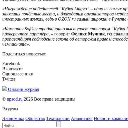
«Награждение победителей “Кубка
Lingvo
” – одно из самых п
занявших почётные места,
и благодарим организаторов мероп
иностранных языках, ведь в OZON.ru самый широкий в Рунете
«Компания
Softkey
традиционно выступает спонсором “Кубка
проверенного партнёра,
– говорит
Феликс Мучник
, генераль
пропагандируя соблюдение
закона об
авторско
м праве
и способ
чемпионата».
Поделиться новостью:
Facebook
Вконтакте
Одноклассники
Twitter
Онлайн журнал
©
npsod.ru
2026 Все права защищены
Разделы
Экономика
Общество
Технологии
Аналитика
Новости компан