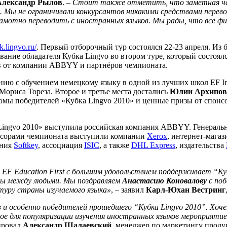
Александр Рылов
. –
Стоит также отметить, что заметная час
 Мы не ограничивали конкурсантов никакими средствами перевода
грамотно переводить с иностранных языков. Мы рады, что все 
.lingvo.ru/
. Первый отборочный тур состоялся 22-23 апреля. Из
звание обладателя Кубка Lingvo во втором туре, который состоя
зов от компании ABBYY и партнёров чемпионата.
ию с обучением немецкому языку в одной из лучших школ EF Inte
Мориса Тореза. Второе и третье места достались
Юлии Архипов
мы победителей «Кубка Lingvo 2010» и ценные призы от спонсо
Lingvo 2010» выступила российская компания ABBYY. Генераль
сорами чемпионата выступили компании
Xerox
, интернет-мага
ения
Softkey
, ассоциация
ISIC
, а также
DHL Express
, издательства
я EF
Education
First
c большим удовольствием поддерживает “Куб
еры между людьми. Мы поздравляем
Анастасию Коновалову
с поб
туру страны изучаемого языка»
, – заявил
Карл-Юхан Вестринг
в и особенно победителей прошедшего “Кубка Lingvo 2010”. Хо
ное для популяризации изучения иностранных языков мероприят
ировал
Александр Шалаевский
, менеджер по маркетингу прод