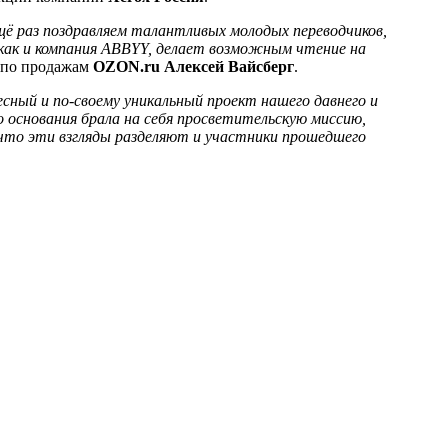
ё раз поздравляем
талантливых молодых переводчиков,
как и компания ABBYY, делает возможным чтение на
 по продажам
OZON.ru
Алексей Вайсберг
.
ный и по-своему уникальный проект нашего давнего и
о основания
брал
а
на себя
просветительскую
миссию,
 что эти взгляды разделяют и участники прошедшего