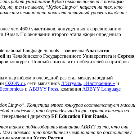
ть работ участников Кубка была выполнена с помощью
, но, тем не менее, “Кубок Lingvo” нацелен на тех, кто
финалисты чемпионата показали отличный уровень владения
 более чем 4600 участников, допущенных к соревнованию,
лся 19 мая. По окончании второго этапа жюри определило
rnational Language Schools – завоевала
Анастасия
ой
из Челябинского Государственного Университета и
Сергею
ров конкурса. Полный список всех победителей и призёров
ным партнёром в очередной раз стал международный
зин
OZON.ru
, сети магазинов
Л’Этуаль
,
«Настроение!»
и
Economicus
и
ABBYY Press
, компания
ABBYY Language
ок Lingvo”. Концепция этого конкурса соответствует миссии
едой и надеемся, что двухнедельный курс изучения немецкого
, генеральный директор
EF Education First Russia
.
чется также поблагодарить компанию ABBYY за то, что она
ие. Мы надеемся, что победители чемпионата по достоинству
укции компании
Xerox
Россия
.