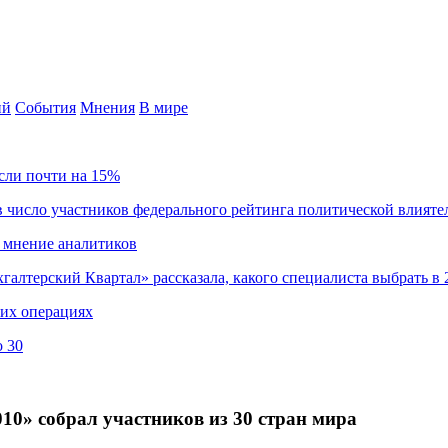
ий
События
Мнения
В мире
сли почти на 15%
 число участников федерального рейтинга политической влияте
 мнение аналитиков
хгалтерский Квартал» рассказала, какого специалиста выбрать в 
ких операциях
о 30
10» собрал участников из 30 стран мира