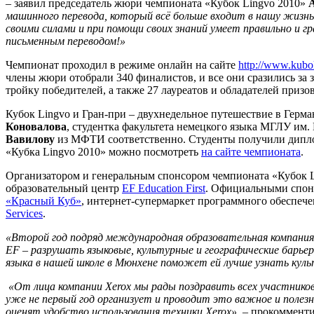
– заявил председатель жюри чемпионата «Кубок Lingvo 2010»
машинного перевода, который всё больше входит в нашу жизнь.
своими силами и при помощи своих знаний умеет правильно и 
письменным переводом!»
Чемпионат проходил в режиме онлайн на сайте
http://www.kubok
члены жюри отобрали 340 финалистов, и все они сразились за 
тройку победителей, а также 27 лауреатов и обладателей при
Кубок Lingvo и Гран-при – двухнедельное путешествие в Герман
Коновалова
, студентка факультета немецкого языка МГЛУ им. 
Вавилову
из МФТИ соответственно. Студенты получили дипло
«Кубка Lingvo 2010» можно посмотреть
на сайте чемпионата
.
Организатором и генеральным спонсором чемпионата «Кубок 
образовательный центр
EF Education First
. Официальными спон
«Красный Куб»
, интернет-супермаркет программного обеспеч
Services
.
«Второй год подряд международная образовательная компани
EF – разрушать языковые, культурные и географические барь
языка в нашей школе в Мюнхене поможет eй лучше узнать куль
«От лица компании Xerox мы рады поздравить всех участнико
уже не первый год организует и проводит это важное и полез
оценят удобство использования техники Xerox»,
– прокоммент