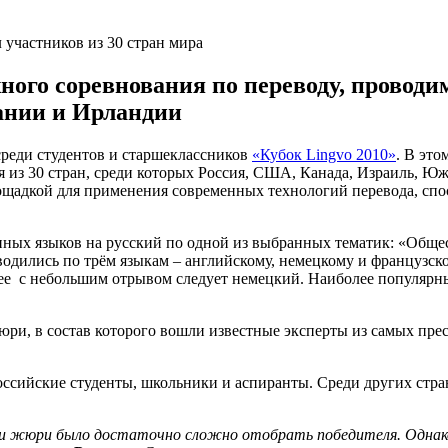
ого соревнования по переводу, провод
ании и Ирландии
среди студентов и старшеклассников
«Кубок Lingvo 2010»
. В это
еся из 30 стран, среди которых Россия, США, Канада, Израиль, 
площадкой для применения современных технологий перевода, 
нных языков на русский по одной из выбранных тематик: «Обще
одились по трём языкам – английскому, немецкому и французско
алее с небольшим отрывом следует немецкий. Наиболее популяр
юри, в состав которого вошли известные эксперты из самых п
ссийские студенты, школьники и аспиранты. Среди других стран
и жюри было достаточно сложно отобрать победителя. Однако 