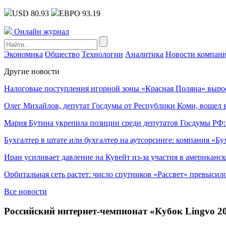
USD 80.93
ЕВРО 93.19
Онлайн журнал
Экономика
Общество
Технологии
Аналитика
Новости компан
Другие новости
Налоговые поступления игорной зоны «Красная Поляна» выро
Олег Михайлов, депутат Госдумы от Республики Коми, вошел в
Мария Бутина укрепила позиции среди депутатов Госдумы РФ:
Бухгалтер в штате или бухгалтер на аутсорсинге: компания «Бу
Иран усиливает давление на Кувейт из-за участия в американс
Орбитальная сеть растет: число спутников «Рассвет» превысил
Все новости
Российский интернет-чемпионат «Кубок Lingvo 20