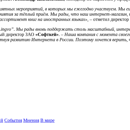
риятных мероприятий,
в которых мы ежегодно участвуем. Мы ещ
риятия за тёплый приём. Мы рады, что наш интернет-магазин, 
 ассортимент книг на иностранных языках»,
– отметил директор
Lingvo
”
.
Мы рады вновь поддержать столь масштабный, интерес
ный директор ЗАО
«Софткей»
. –
Наша компания с момента своег
ствуя развитию Интернета в России
. Поэтому хочется верить,
ий
События
Мнения
В мире