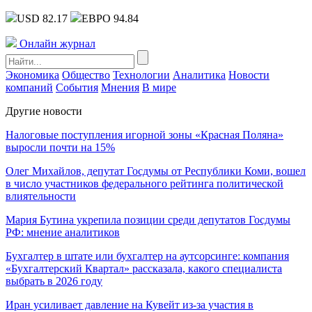
USD 82.17
ЕВРО 94.84
Онлайн журнал
Экономика
Общество
Технологии
Аналитика
Новости
компаний
События
Мнения
В мире
Другие новости
Налоговые поступления игорной зоны «Красная Поляна»
выросли почти на 15%
Олег Михайлов, депутат Госдумы от Республики Коми, вошел
в число участников федерального рейтинга политической
влиятельности
Мария Бутина укрепила позиции среди депутатов Госдумы
РФ: мнение аналитиков
Бухгалтер в штате или бухгалтер на аутсорсинге: компания
«Бухгалтерский Квартал» рассказала, какого специалиста
выбрать в 2026 году
Иран усиливает давление на Кувейт из-за участия в