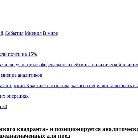
ий
События
Мнения
В мире
сли почти на 15%
 число участников федерального рейтинга политической влияте
 мнение аналитиков
хгалтерский Квартал» рассказала, какого специалиста выбрать в 
ких операциях
о 30
кого квадранта» и позиционируется аналитическо
предназначенных для пред