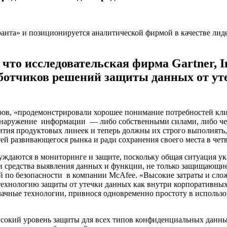
что исследовательская фирма Gartner, I
ботчиков решений защиты данных от утеч
еров, «продемонстрировали хорошее понимание потребностей кл
наружение информации — либо собственными силами, либо чере
ития продуктовых линеек и теперь должны их строго выполнят
ей развивающегося рынка и ради сохранения своего места в чет
даются в мониторинге и защите, поскольку общая ситуация ука
и средства выявления данных и функции, не только защищающие
й по безопасности в компании McAfee. «Высокие затраты и слож
ехнологию защиты от утечки данных как внутри корпоративных 
лачные технологии, привнося одновременно простоту в использ
ысокий уровень защиты для всех типов конфиденциальных данных