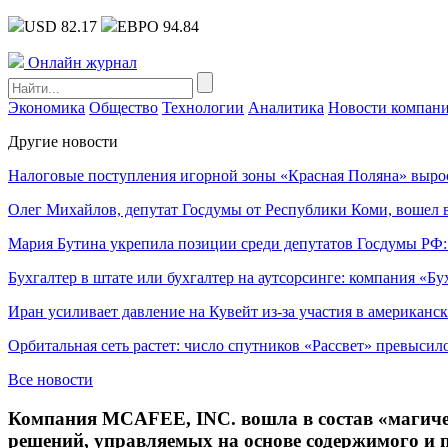
USD 82.17
ЕВРО 94.84
Онлайн журнал
Экономика
Общество
Технологии
Аналитика
Новости компан
Другие новости
Налоговые поступления игорной зоны «Красная Поляна» выро
Олег Михайлов, депутат Госдумы от Республики Коми, вошел в
Мария Бутина укрепила позиции среди депутатов Госдумы РФ:
Бухгалтер в штате или бухгалтер на аутсорсинге: компания «Бу
Иран усиливает давление на Кувейт из-за участия в американс
Орбитальная сеть растет: число спутников «Рассвет» превысил
Все новости
Компания MCAFEE, INC. вошла в состав «магичес
решений, управляемых на основе содержимого и 