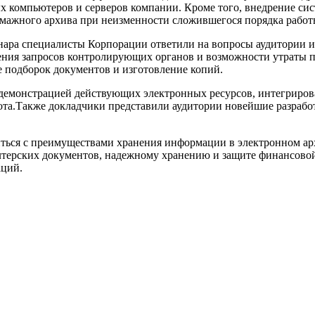
х компьютеров и серверов компании. Кроме того, внедрение сис
умажного архива при неизменности сложившегося порядка работ
нара специалисты Корпорации ответили на вопросы аудитории 
ния запросов контролирующих органов и возможности утраты 
 подборок документов и изготовление копий.
демонстрацией действующих электронных ресурсов, интегриров
та.Также докладчики представили аудитории новейшие разрабо
иться с преимуществами хранения информации в электронном ар
лтерских документов, надежному хранению и защите финансов
аций.