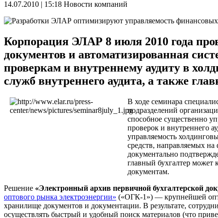
14.07.2010 | 15:18
Новости компаний
Корпорация ЭЛАР 8 июля 2010 года про
документов и автоматизированная сист
проверкам и внутреннему аудиту в хол
служб внутреннего аудита, а также гла
В ходе семинара специали
подразделений организаци
способное существенно уп
проверок и внутреннего а
управляемость холдинговы
средств, направляемых на 
документально подтвержде
главный бухгалтер может 
документам.
Решение
«Электронный архив первичной бухгалтерской до
оптового рынка электроэнергии»
(«ОГК-1») — крупнейшей опто
хранилище документов и документации. В результате, сотрудн
осуществлять быстрый и удобный поиск материалов (что прив