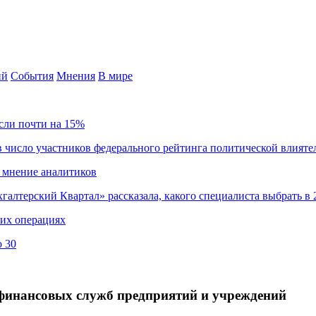
ий
События
Мнения
В мире
сли почти на 15%
 число участников федерального рейтинга политической влияте
 мнение аналитиков
хгалтерский Квартал» рассказала, какого специалиста выбрать в 
ких операциях
о 30
финансовых служб предприятий и учреждений