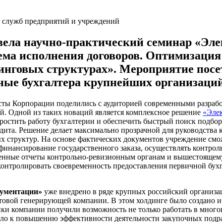
вела научно-практический семинар «Эл
ема исполнения договоров. Оптимизация
динговых структурах». Мероприятие пос
вные бухгалтера крупнейших организаций
сты Корпорации поделились с аудиторией современными разраб
й. Одной из таких новаций является комплексное решение
«Эле
ростить работу бухгалтерии и обеспечить быстрый поиск подб
удита. Решение делает максимально прозрачной для руководств
х структур. На основе фактических документов учреждение см
финансирование государственного заказа, осуществлять контрол
нные отчеты контрольно-ревизионным органам и вышестоящему
контролировать своевременность предоставления первичной бух
кументации»
уже внедрено в ряде крупных российский организац
вой генерирующей компании. В этом холдинге было создано и 
ики компании получили возможность не только работать в много
ело к повышению эффективности деятельности закупочных подра