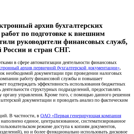
ектронный архив бухгалтерских
 работ по подготовке к внешним
етили руководители финансовых служб,
 России и стран СНГ.
отками в сфере автоматизации деятельности финансовых
ктронный архив первичной бухгалтерской документации»
,
орок необходимой документации при проведении налоговых
а компании работу финансовой службы и повышает
ожет подтверждать эффективность использования бюджетных
ь деятельности структурных подразделений, предоставлять
 органу управления. Кроме того, с помощью данного решения
галтерской документации и проводить анализ по фактическим
ий. В частности, в
ОАО «Первая генерирующая компания
наполнено единое, централизованное, систематизированное
пользовательском режиме доступа к копиям документов,
зделений), но и более функционально использовать дисковое