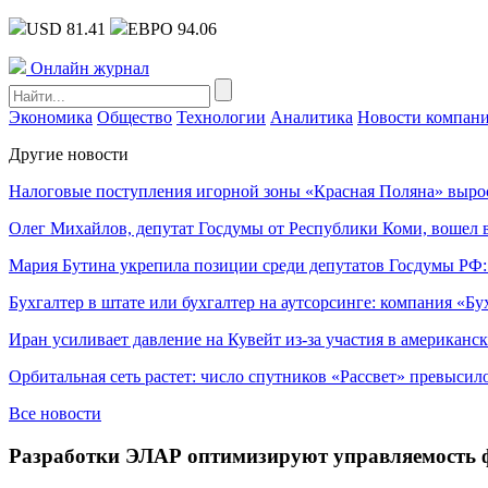
USD 81.41
ЕВРО 94.06
Онлайн журнал
Экономика
Общество
Технологии
Аналитика
Новости компан
Другие новости
Налоговые поступления игорной зоны «Красная Поляна» выро
Олег Михайлов, депутат Госдумы от Республики Коми, вошел в
Мария Бутина укрепила позиции среди депутатов Госдумы РФ:
Бухгалтер в штате или бухгалтер на аутсорсинге: компания «Бу
Иран усиливает давление на Кувейт из-за участия в американс
Орбитальная сеть растет: число спутников «Рассвет» превысил
Все новости
Разработки ЭЛАР оптимизируют управляемость 