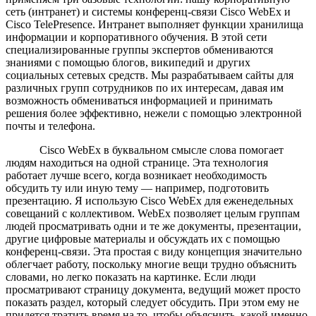
сеть (интранет) и системы конференц-связи Cisco WebEx и
Cisco TelePresence. Интранет выполняет функции хранилища
информации и корпоративного обучения. В этой сети
специализированные группы экспертов обмениваются
знаниями с помощью блогов, википедий и других
социальных сетевых средств. Мы разрабатываем сайты для
различных групп сотрудников по их интересам, давая им
возможность обмениваться информацией и принимать
решения более эффективно, нежели с помощью электронной
почты и телефона.
Cisco WebEx в буквальном смысле слова помогает
людям находиться на одной странице. Эта технология
работает лучше всего, когда возникает необходимость
обсудить ту или иную тему — например, подготовить
презентацию. Я использую Cisco WebEx для еженедельных
совещаний с коллективом. WebEx позволяет целым группам
людей просматривать одни и те же документы, презентации,
другие цифровые материалы и обсуждать их с помощью
конференц-связи. Эта простая с виду концепция значительно
облегчает работу, поскольку многие вещи трудно объяснить
словами, но легко показать на картинке. Если люди
просматривают страницу документа, ведущий может просто
показать раздел, который следует обсудить. При этом ему не
придется тратить время на то, чтобы объяснить, какой именно