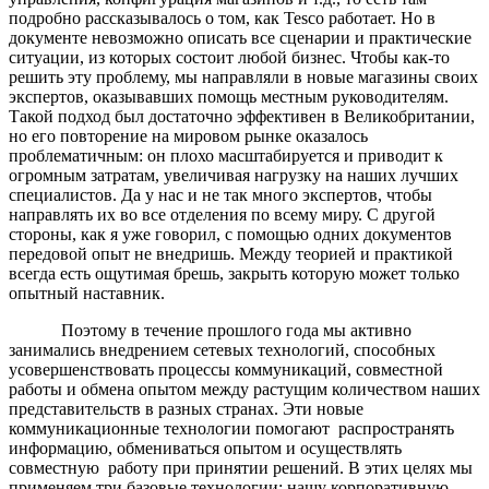
подробно рассказывалось о том, как Tesco работает. Но в
документе невозможно описать все сценарии и практические
ситуации, из которых состоит любой бизнес. Чтобы как-то
решить эту проблему, мы направляли в новые магазины своих
экспертов, оказывавших помощь местным руководителям.
Такой подход был достаточно эффективен в Великобритании,
но его повторение на мировом рынке оказалось
проблематичным: он плохо масштабируется и приводит к
огромным затратам, увеличивая нагрузку на наших лучших
специалистов. Да у нас и не так много экспертов, чтобы
направлять их во все отделения по всему миру. С другой
стороны, как я уже говорил, с помощью одних документов
передовой опыт не внедришь. Между теорией и практикой
всегда есть ощутимая брешь, закрыть которую может только
опытный наставник.
Поэтому в течение прошлого года мы активно
занимались внедрением сетевых технологий, способных
усовершенствовать процессы коммуникаций, совместной
работы и обмена опытом между растущим количеством наших
представительств в разных странах. Эти новые
коммуникационные технологии помогают распространять
информацию, обмениваться опытом и осуществлять
совместную работу при принятии решений. В этих целях мы
применяем три базовые технологии: нашу корпоративную