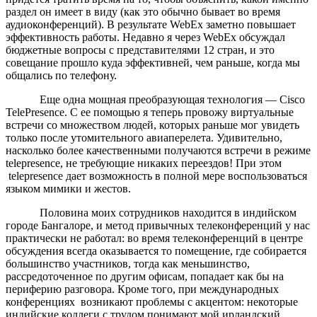
раздел он имеет в виду (как это обычно бывает во время
аудиоконференций). В результате WebEx заметно повышает
эффективность работы. Недавно я через WebEx обсуждал
бюджетные вопросы с представителями 12 стран, и это
совещание прошло куда эффективней, чем раньше, когда мы
общались по телефону.
Еще одна мощная преобразующая технология — Cisco
TelePresence. С ее помощью я теперь провожу виртуальные
встречи со множеством людей, которых раньше мог увидеть
только после утомительного авиаперелета. Удивительно,
насколько более качественными получаются встречи в режиме
telepresence, не требующие никаких переездов! При этом
telepresence дает возможность в полной мере воспользоваться
языком мимики и жестов.
Половина моих сотрудников находится в индийском
городе Бангалоре, и метод привычных телеконференций у нас
практически не работал: во время телеконференций в центре
обсуждения всегда оказывается то помещение, где собирается
большинство участников, тогда как меньшинство,
рассредоточенное по другим офисам, попадает как бы на
периферию разговора. Кроме того, при международных
конференциях возникают проблемы с акцентом: некоторые
индийские коллеги с трудом понимают мой ирландский