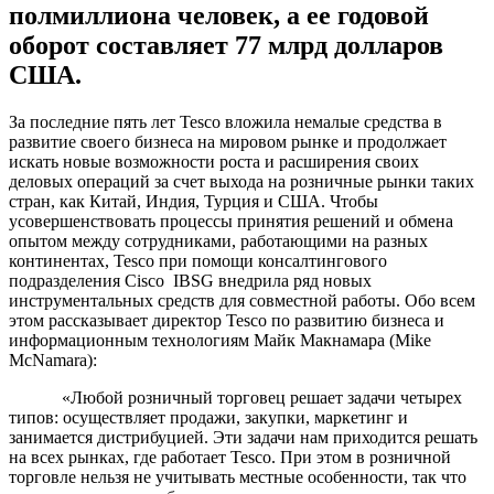
полмиллиона человек, а ее годовой
оборот составляет 77 млрд долларов
США.
За последние пять лет Tesco вложила немалые средства в
развитие своего бизнеса на мировом рынке и продолжает
искать новые возможности роста и расширения своих
деловых операций за счет выхода на розничные рынки таких
стран, как Китай, Индия, Турция и США. Чтобы
усовершенствовать процессы принятия решений и обмена
опытом между сотрудниками, работающими на разных
континентах, Tesco при помощи консалтингового
подразделения Cisco IBSG внедрила ряд новых
инструментальных средств для совместной работы. Обо всем
этом рассказывает директор Tesco по развитию бизнеса и
информационным технологиям Майк Макнамара (Mike
McNamara):
«Любой розничный торговец решает задачи четырех
типов: осуществляет продажи, закупки, маркетинг и
занимается дистрибуцией. Эти задачи нам приходится решать
на всех рынках, где работает Tesco. При этом в розничной
торговле нельзя не учитывать местные особенности, так что