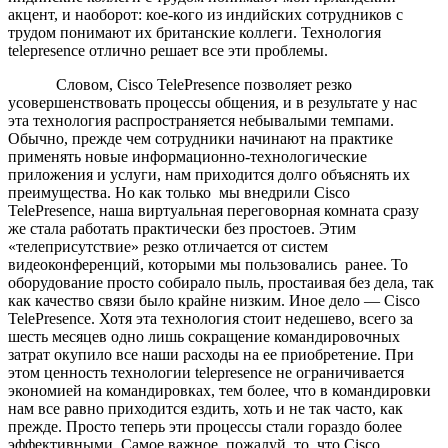
акцент, и наоборот: кое-кого из индийских сотрудников с
трудом понимают их британские коллеги. Технология
telepresence отлично решает все эти проблемы.
Словом, Cisco TelePresence позволяет резко
усовершенствовать процессы общения, и в результате у нас
эта технология распространяется небывалыми темпами.
Обычно, прежде чем сотрудники начинают на практике
применять новые информационно-технологические
приложения и услуги, нам приходится долго объяснять их
преимущества. Но как только мы внедрили Cisco
TelePresence, наша виртуальная переговорная комната сразу
же стала работать практически без простоев. Этим
«телеприсутствие» резко отличается от систем
видеоконференций, которыми мы пользовались ранее. То
оборудование просто собирало пыль, простаивая без дела, так
как качество связи было крайне низким. Иное дело — Cisco
TelePresence. Хотя эта технология стоит недешево, всего за
шесть месяцев одно лишь сокращение командировочных
затрат окупило все наши расходы на ее приобретение. При
этом ценность технологии telepresence не ограничивается
экономией на командировках, тем более, что в командировки
нам все равно приходится ездить, хоть и не так часто, как
прежде. Просто теперь эти процессы стали гораздо более
эффективными. Самое важное, пожалуй, то, что Cisco