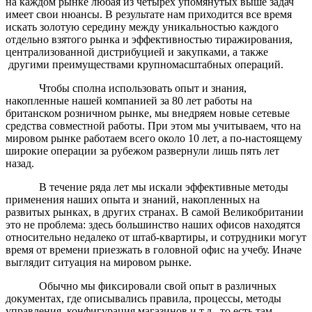
на каждом рынке любая из четырех упомянутых выше задач
имеет свои нюансы. В результате нам приходится все время
искать золотую середину между уникальностью каждого
отдельно взятого рынка и эффективностью тиражирования,
централизованной дистрибуцией и закупками, а также
другими преимуществами крупномасштабных операций.
Чтобы сполна использовать опыт и знания,
накопленные нашей компанией за 80 лет работы на
британском розничном рынке, мы внедряем новые сетевые
средства совместной работы. При этом мы учитываем, что на
мировом рынке работаем всего около 10 лет, а по-настоящему
широкие операции за рубежом развернули лишь пять лет
назад.
В течение ряда лет мы искали эффективные методы
применения наших опыта и знаний, накопленных на
развитых рынках, в других странах. В самой Великобритании
это не проблема: здесь большинство наших офисов находятся
относительно недалеко от штаб-квартиры, и сотрудники могут
время от времени приезжать в головной офис на учебу. Иначе
выглядит ситуация на мировом рынке.
Обычно мы фиксировали свой опыт в различных
документах, где описывались правила, процессы, методы
управления, конфигурация магазинов и т.д., то есть там