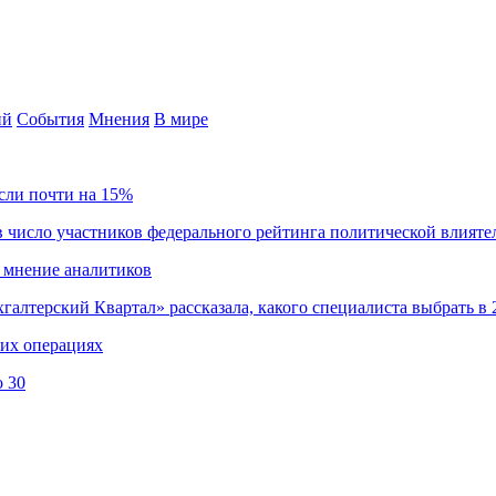
ий
События
Мнения
В мире
сли почти на 15%
 число участников федерального рейтинга политической влияте
 мнение аналитиков
хгалтерский Квартал» рассказала, какого специалиста выбрать в 
ких операциях
о 30