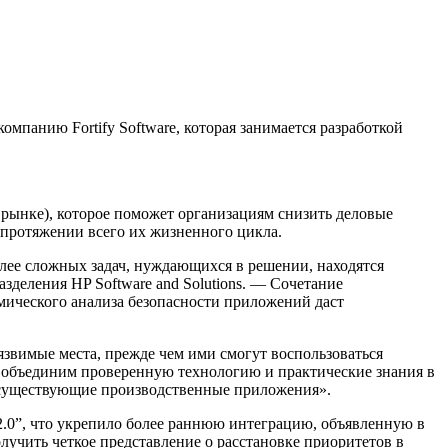
омпанию Fortify Software, которая занимается разработкой
 рынке), которое поможет организациям снизить деловые
 протяжении всего их жизненного цикла.
лее сложных задач, нуждающихся в решении, находятся
зделения HP Software and Solutions. — Сочетание
мического анализа безопасности приложений даст
язвимые места, прежде чем ими смогут воспользоваться
 объединим проверенную технологию и практические знания в
и существующие производственные приложения».
 2.0”, что укрепило более раннюю интеграцию, объявленную в
лучить четкое представление о расстановке приоритетов в