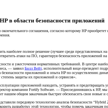
 HP в области безопасности приложений
 окончательного соглашения, согласно которому HP приобретет к
чения.
жить наиболее полное решение (лучшее среди представленных на
твратить атаки на ПО, гарантируя безопасность приложений на
сности и ужесточения нормативных требований. В центре наибо
неса, — заявил
Билл Вейт
, исполнительный вице-президент подра
за безопасности приложений и опыта HP по осуществлению дина
т степень защиты их приложений и сервисов».
ксплуатации приложений находить, устранять и предотвращать у
ектор компании Fortify Software. — Присоединившись к HP, мы
олит нашим общим заказчикам быстрее обезопасить свои новые 
редставили передовую технологию анализа безопасности “Hybrid
орить разработку этой технологии, чтобы помочь заказчикам по