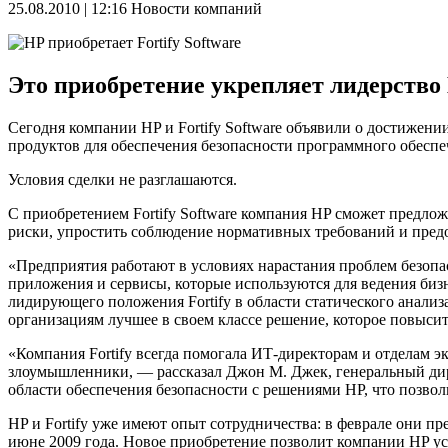
25.08.2010 | 12:16
Новости компаний
Это приобретение укрепляет лидерство
Сегодня компании HP и Fortify Software объявили о достижении
продуктов для обеспечения безопасности программного обеспе
Условия сделки не разглашаются.
С приобретением Fortify Software компания HP сможет предло
риски, упростить соблюдение нормативных требований и предо
«Предприятия работают в условиях нарастания проблем безопа
приложения и сервисы, которые используются для ведения биз
лидирующего положения Fortify в области статического анали
организациям лучшее в своем классе решение, которое повыси
«Компания Fortify всегда помогала ИТ-директорам и отделам э
злоумышленники, — рассказал Джон М. Джек, генеральный дир
области обеспечения безопасности с решениями HP, что позв
HP и Fortify уже имеют опыт сотрудничества: в феврале они п
июне 2009 года. Новое приобретение позволит компании HP уск