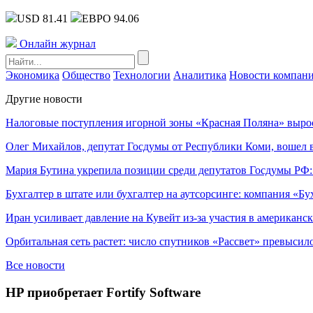
USD 81.41
ЕВРО 94.06
Онлайн журнал
Экономика
Общество
Технологии
Аналитика
Новости компан
Другие новости
Налоговые поступления игорной зоны «Красная Поляна» выро
Олег Михайлов, депутат Госдумы от Республики Коми, вошел в
Мария Бутина укрепила позиции среди депутатов Госдумы РФ:
Бухгалтер в штате или бухгалтер на аутсорсинге: компания «Бу
Иран усиливает давление на Кувейт из-за участия в американс
Орбитальная сеть растет: число спутников «Рассвет» превысил
Все новости
HP приобретает Fortify Software