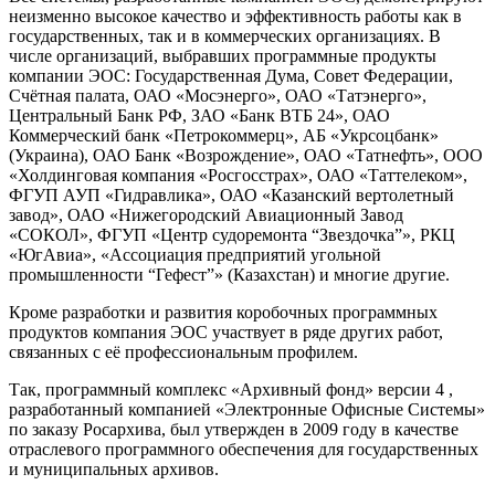
неизменно высокое качество и эффективность работы как в
государственных, так и в коммерческих организациях. В
числе организаций, выбравших программные продукты
компании ЭОС: Государственная Дума, Совет Федерации,
Счётная палата, ОАО «Мосэнерго», ОАО «Татэнерго»,
Центральный Банк РФ, ЗАО «Банк ВТБ 24», ОАО
Коммерческий банк «Петрокоммерц», АБ «Укрсоцбанк»
(Украина), ОАО Банк «Возрождение», ОАО «Татнефть», ООО
«Холдинговая компания «Росгосстрах», ОАО «Таттелеком»,
ФГУП АУП «Гидравлика», ОАО «Казанский вертолетный
завод», ОАО «Нижегородский Авиационный Завод
«СОКОЛ», ФГУП «Центр судоремонта “Звездочка”», РКЦ
«ЮгАвиа», «Ассоциация предприятий угольной
промышленности “Гефест”» (Казахстан) и многие другие.
Кроме разработки и развития коробочных программных
продуктов компания ЭОС участвует в ряде других работ,
связанных с её профессиональным профилем.
Так, программный комплекс «Архивный фонд» версии 4 ,
разработанный компанией «Электронные Офисные Системы»
по заказу Росархива, был утвержден в 2009 году в качестве
отраслевого программного обеспечения для государственных
и муниципальных архивов.