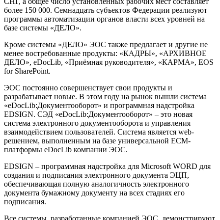
СНГ, а общее число установленных рабочих мест составляет
более 150 000. Семнадцать субъектов Федерации реализуют
программы автоматизации органов власти всех уровней на
базе системы «ДЕЛО».
Кроме системы «ДЕЛО» ЭОС также предлагает и другие не
менее востребованные продукты: «КАДРЫ», «АРХИВНОЕ
ДЕЛО», eDocLib, «Приёмная руководителя», «КАРМА», EOS
for SharePoint.
ЭОС постоянно совершенствует свои продукты и
разрабатывает новые. В этом году на рынок вышли система
«eDocLib:Документооборот» и программная надстройка
EDSIGN. СЭД «eDocLib:Документооборот» – это новая
система электронного документооборота и управления
взаимодействием пользователей. Система является web-
решением, выполненным на базе универсальной ECM-
платформы eDocLib компании ЭОС.
EDSIGN – программная надстройка для Microsoft WORD для
создания и подписания электронного документа ЭЦП,
обеспечивающая полную аналогичность электронного
документа бумажному документу на всех стадиях его
подписания.
Все системы, разработанные компанией ЭОС, демонстрируют