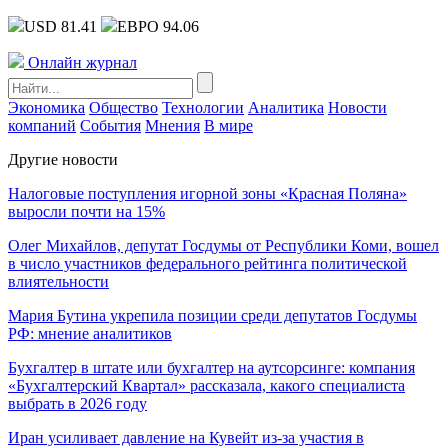
USD 81.41
ЕВРО 94.06
Онлайн журнал
Экономика
Общество
Технологии
Аналитика
Новости
компаний
События
Мнения
В мире
Другие новости
Налоговые поступления игорной зоны «Красная Поляна»
выросли почти на 15%
Олег Михайлов, депутат Госдумы от Республики Коми, вошел
в число участников федерального рейтинга политической
влиятельности
Мария Бутина укрепила позиции среди депутатов Госдумы
РФ: мнение аналитиков
Бухгалтер в штате или бухгалтер на аутсорсинге: компания
«Бухгалтерский Квартал» рассказала, какого специалиста
выбрать в 2026 году
Иран усиливает давление на Кувейт из-за участия в