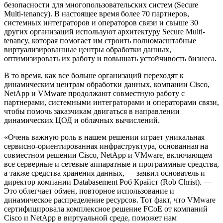
безопасности для многопользовательских систем (Secure
Multi-tenancy). В настоящее время более 70 партнеров,
системных интеграторов и операторов связи и свыше 30
других организаций используют архитектуру Secure Multi-
tenancy, которая помогает им строить полномасштабные
виртуализированные центры обработки данных,
оптимизировать их работу и повышать устойчивость бизнеса.
В то время, как все больше организаций переходят к
динамическим центрам обработки данных, компании Cisco,
NetApp и VMware продолжают совместную работу с
партнерами, системными интеграторами и операторами связи,
чтобы помочь заказчикам двигаться в направлении
динамических ЦОД и облачных вычислений.
«Очень важную роль в нашем решении играет уникальная
сервисно-ориентированная инфраструктура, основанная на
совместном решении Cisco, NetApp и VMware, включающем
все серверные и сетевые аппаратные и программные средства,
а также средства хранения данных, — заявил основатель и
директор компании Databasement Роб Крайст (Rob Christ). —
Это облегчает обмен, повторное использование и
динамическое распределение ресурсов. Тот факт, что VMware
сертифицировала комплексное решение FCoE от компаний
Cisco и NetApp в виртуальной среде, поможет нам