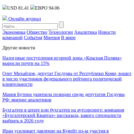
USD 81.41
ЕВРО 94.06
Онлайн журнал
Экономика
Общество
Технологии
Аналитика
Новости
компаний
События
Мнения
В мире
Другие новости
Налоговые поступления игорной зоны «Красная Поляна»
выросли почти на 15%
Олег Михайлов, депутат Госдумы от Республики Коми, вошел
в число участников федерального рейтинга политической
влиятельности
Мария Бутина укрепила позиции среди депутатов Госдумы
РФ: мнение аналитиков
Бухгалтер в штате или бухгалтер на аутсорсинге: компания
«Бухгалтерский Квартал» рассказала, какого специалиста
выбрать в 2026 году
Иран усиливает давление на Кувейт из-за участия в