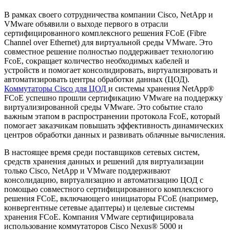
В рамках своего сотрудничества компании Cisco, NetApp и
VMware объявили о выходе первого в отрасли
сертифицированного комплексного решения FCoE (Fibre
Channel over Ethernet) для виртуальной среды VMware. Это
совместное решение полностью поддерживает технологию
FcoE, сокращает количество необходимых кабелей и
устройств и помогает консолидировать, виртуализировать и
автоматизировать центры обработки данных (ЦОД).
Коммутаторы Cisco для ЦОД
и системы хранения NetApp®
FCoE успешно прошли сертификацию VMware на поддержку
виртуализированной среды VMware. Это событие стало
важным этапом в распространении протокола FcoE, который
помогает заказчикам повышать эффективность динамических
центров обработки данных и развивать облачные вычисления.
В настоящее время среди поставщиков сетевых систем,
средств хранения данных и решений для виртуализации
только Cisco, NetApp и VMware поддерживают
консолидацию, виртуализацию и автоматизацию ЦОД с
помощью совместного сертифицированного комплексного
решения FCoE, включающего инициаторы FCoE (например,
конвергентные сетевые адаптеры) и целевые системы
хранения FCoE. Компания VMware сертифицировала
использование коммутаторов Cisco Nexus® 5000 и