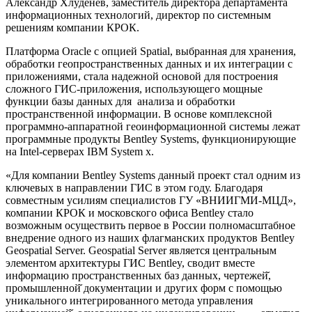
Александр Хлуденев, заместитель директора департамента
информационных технологий, директор по системным
решениям компании КРОК.
Платформа Oracle с опцией Spatial, выбранная для хранения,
обработки геопространственных данных и их интеграции с
приложениями, стала надежной основой для построения
сложного ГИС-приложения, использующего мощные
функции базы данных для анализа и обработки
пространственной информации. В основе комплексной
программно-аппаратной геоинформационной системы лежат
программные продукты Bentley Systems, функционирующие
на Intel-серверах IBM System x.
«Для компании Bentley Systems данный проект стал одним из
ключевых в направлении ГИС в этом году. Благодаря
совместным усилиям специалистов ГУ «ВНИИГМИ-МЦД»,
компании КРОК и московского офиса Bentley стало
возможным осуществить первое в России полномасштабное
внедрение одного из наших флагманских продуктов Bentley
Geospatial Server. Geospatial Server является центральным
элементом архитектуры ГИС Bentley, сводит вместе
информацию пространственных баз данных, чертежей̆,
промышленной̆ документации и других форм с помощью
уникального интегрированного метода управления