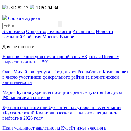
USD 82.17
ЕВРО 94.84
Онлайн журнал
Экономика
Общество
Технологии
Аналитика
Новости
компаний
События
Мнения
В мире
Другие новости
Налоговые поступления игорной зоны «Красная Поляна»
выросли почти на 15%
Олег Михайлов, депутат Госдумы от Республики Коми, вошел
в число участников федерального рейтинга политической
влиятельности
Мария Бутина укрепила позиции среди депутатов Госдумы
РФ: мнение аналитиков
Бухгалтер в штате или бухгалтер на аутсорсинге: компания
«Бухгалтерский Квартал» рассказала, какого специалиста
выбрать в 2026 году
Иран усиливает давление на Кувейт из-за участия в