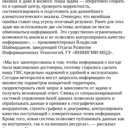
океанах и даже в космосе. Наша задача — оперативно собрать
их в единый центр, проверить корректность,
систематизировать и подготовить для дальнейшего
климатологического анализа. Очевидно, что малейшая
ошибка ставит под угрозу итоговый результат. Ранее для этих
задач мы использовали две системы, которые не могли
обмениваться информацией. Это существенно ограничивало
возможность анализа и не позволяло контролировать качество
информации», — прокомментировал Владислав
Шаймарданов, заведующий Отдела Развития
Информационных Технологий, ГУ «ВНИИГМИ-МЦД».
«Мы все заинтересованы в том, чтобы информация о погоде
была максимально достоверна, поэтому старались сделать
нашу ГИС предельно надежной и удобной в эксплуатации.
Сегодня метеорологи могут запросить информацию по
множеству параметров конкретной территории,
скорректировать свой запрос в зависимости от задачи и
получить мгновенный ответ. Связка со специализированной
системой управления базой данных позволила хранить и
обрабатывать данные в привязке к географическим
координатам, строить графики и диаграммы, контролировать
качество поступающей с измерительных точек информации.
Кроме того, новая система позволяет публиковать данные как
на внутренних, так и на внешних ресурсах», — рассказал