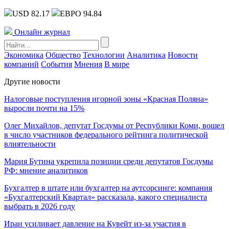
USD 82.17
ЕВРО 94.84
Онлайн журнал
Экономика
Общество
Технологии
Аналитика
Новости
компаний
События
Мнения
В мире
Другие новости
Налоговые поступления игорной зоны «Красная Поляна»
выросли почти на 15%
Олег Михайлов, депутат Госдумы от Республики Коми, вошел
в число участников федерального рейтинга политической
влиятельности
Мария Бутина укрепила позиции среди депутатов Госдумы
РФ: мнение аналитиков
Бухгалтер в штате или бухгалтер на аутсорсинге: компания
«Бухгалтерский Квартал» рассказала, какого специалиста
выбрать в 2026 году
Иран усиливает давление на Кувейт из-за участия в