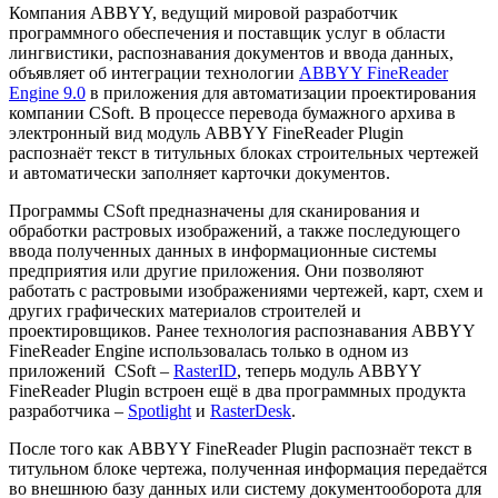
Компания ABBYY, ведущий мировой разработчик
программного обеспечения и поставщик услуг в области
лингвистики, распознавания документов и ввода данных,
объявляет об интеграции технологии
ABBYY FineReader
Engine 9.0
в приложения для автоматизации проектирования
компании CSoft. В процессе перевода бумажного архива в
электронный вид модуль ABBYY FineReader Plugin
распознаёт текст в титульных блоках строительных чертежей
и автоматически заполняет карточки документов.
Программы CSoft предназначены для сканирования и
обработки растровых изображений, а также последующего
ввода полученных данных в информационные системы
предприятия или другие приложения. Они позволяют
работать с растровыми изображениями чертежей, карт, схем и
других графических материалов строителей и
проектировщиков. Ранее технология распознавания ABBYY
FineReader Engine использовалась только в одном из
приложений CSoft –
RasterID
, теперь модуль ABBYY
FineReader Plugin встроен ещё в два программных продукта
разработчика –
Spotlight
и
RasterDesk
. ­
После того как ABBYY FineReader Plugin распознаёт текст в
титульном блоке чертежа, полученная информация передаётся
во внешнюю базу данных или систему документооборота для