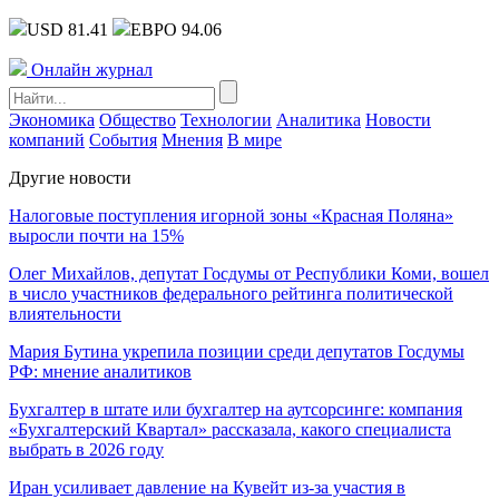
USD 81.41
ЕВРО 94.06
Онлайн журнал
Экономика
Общество
Технологии
Аналитика
Новости
компаний
События
Мнения
В мире
Другие новости
Налоговые поступления игорной зоны «Красная Поляна»
выросли почти на 15%
Олег Михайлов, депутат Госдумы от Республики Коми, вошел
в число участников федерального рейтинга политической
влиятельности
Мария Бутина укрепила позиции среди депутатов Госдумы
РФ: мнение аналитиков
Бухгалтер в штате или бухгалтер на аутсорсинге: компания
«Бухгалтерский Квартал» рассказала, какого специалиста
выбрать в 2026 году
Иран усиливает давление на Кувейт из-за участия в