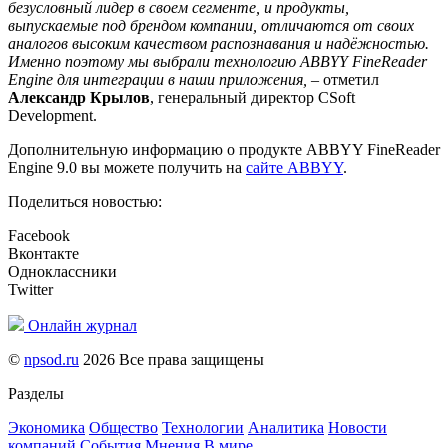
безусловный лидер в своем сегменте, и продукты,
выпускаемые под брендом компании, отличаются от своих
аналогов высоким качеством распознавания и надёжностью.
Именно поэтому мы выбрали технологию ABBYY FineReader
Engine для интеграции в наши приложения, –
отметил
Александр Крылов
, генеральный директор CSoft
Development.
Дополнительную информацию о продукте ABBYY FineReader
Engine 9.0 вы можете получить на
сайте ABBYY
.
Поделиться новостью:
Facebook
Вконтакте
Одноклассники
Twitter
Онлайн журнал
©
npsod.ru
2026 Все права защищены
Разделы
Экономика
Общество
Технологии
Аналитика
Новости
компаний
События
Мнения
В мире