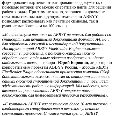
формирования карточки отсканированного документа, с
помощью которой его можно оперативно найти для решения
рабочих задач. При этом не важно, заполнен ли документ
печатным текстом или вручную: технологии ABBYY
позволяют распознавать как печатные символы, так и
рукописные более чем на 100 языках.
«Мы используем технологии ABBYY не только для работы со
стандартными печатными документами формата
A
4, но и
для обработки сложной и нестандартной документации.
Инструментарий
ABBYY
FineReader
Engine
позволяет
создавать приложения, с помощью которых можно
обрабатывать отдельные области изображения и даже
отдельные символы, –
говорит
Юрий Корюкин
, директор по
корпоративным проектам ABBYY Россия. –
Модуль ABBYY
FineReader Plugin обеспечивает приложения компании
CSoft
дополнительными возможностями по автоматизации ввода
данных сложной строительной документации и повышает
эффективность работы с информацией. Мы надеемся, что
технологии распознавания ABBYY откроют новые
возможности для пользователей программ разработчика».
«С компанией ABBYY нас связывают более 10 лет тесного и
плодотворного сотрудничества и несколько успешных
совместных проектов. С нашей точки зрения, ABBYY –