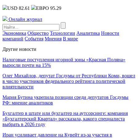
USD 82.61
ЕВРО 95.29
Онлайн журнал
Экономика
Общество
Технологии
Аналитика
Новости
компаний
События
Мнения
В мире
Другие новости
Налоговые поступления игорной зоны «Красная Поляна»
выросли почти на 15%
Олег Михайлов, депутат Госдумы от Республики Коми, вошел
в число участников федерального рейтинга политической
влиятельности
Мария Бутина укрепила позиции среди депутатов Госдумы
РФ: мнение аналитиков
Бухгалтер в штате или бухгалтер на аутсорсинге: компания
«Бухгалтерский Квартал» рассказала, какого специалиста
выбрать в 2026 году
Иран усиливает давление на Кувейт из-за участия в