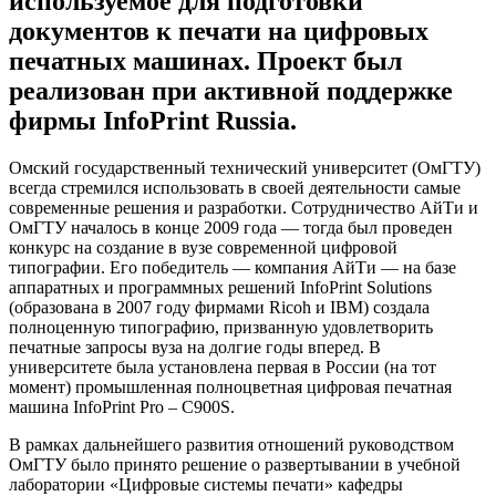
используемое для подготовки
документов к печати на цифровых
печатных машинах. Проект был
реализован при активной поддержке
фирмы InfoPrint Russia.
Омский государственный технический университет (ОмГТУ)
всегда стремился использовать в своей деятельности самые
современные решения и разработки. Сотрудничество АйТи и
ОмГТУ началось в конце 2009 года — тогда был проведен
конкурс на создание в вузе современной цифровой
типографии. Его победитель — компания АйТи — на базе
аппаратных и программных решений InfoPrint Solutions
(образована в 2007 году фирмами Ricoh и IBM) создала
полноценную типографию, призванную удовлетворить
печатные запросы вуза на долгие годы вперед. В
университете была установлена первая в России (на тот
момент) промышленная полноцветная цифровая печатная
машина InfoPrint Pro – C900S.
В рамках дальнейшего развития отношений руководством
ОмГТУ было принято решение о развертывании в учебной
лаборатории «Цифровые системы печати» кафедры