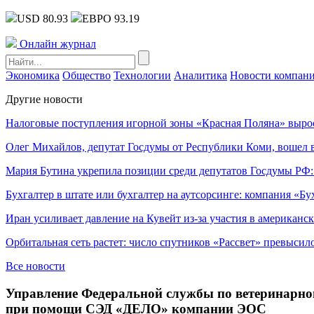
USD 80.93
ЕВРО 93.19
Онлайн журнал
Экономика
Общество
Технологии
Аналитика
Новости компан
Другие новости
Налоговые поступления игорной зоны «Красная Поляна» выро
Олег Михайлов, депутат Госдумы от Республики Коми, вошел в
Мария Бутина укрепила позиции среди депутатов Госдумы РФ:
Бухгалтер в штате или бухгалтер на аутсорсинге: компания «Бу
Иран усиливает давление на Кувейт из-за участия в американс
Орбитальная сеть растет: число спутников «Рассвет» превысил
Все новости
Управление Федеральной службы по ветеринарно
при помощи СЭД «ДЕЛО» компании ЭОС