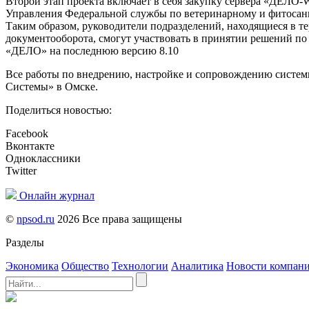
Второй этап проекта включает в себя закупку сервера «ДЕЛО
Управления Федеральной службы по ветеринарному и фитосани
Таким образом, руководители подразделений, находящиеся в т
документооборота, смогут участвовать в принятии решений по
«ДЕЛО» на последнюю версию 8.10
Все работы по внедрению, настройке и сопровождению систе
Системы» в Омске.
Поделиться новостью:
Facebook
Вконтакте
Одноклассники
Twitter
Онлайн журнал
©
npsod.ru
2026 Все права защищены
Разделы
Экономика
Общество
Технологии
Аналитика
Новости компан