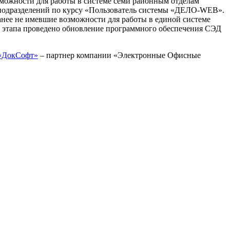
можности для работы в системе семи районным отделам
 подразделений по курсу «Пользователь системы «ДЕЛО-WEB».
анее не имевшие возможности для работы в единой системе
го этапа проведено обновление программного обеспечения СЭД
«ДокСофт»
– партнер компании «Электронные Офисные