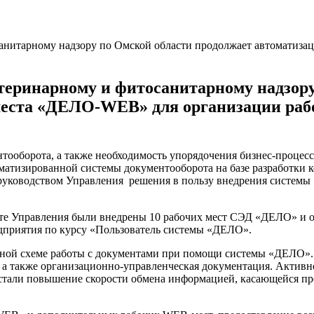
теринарному и фитосанитарному надзору
места «ДЕЛО-WEB» для организации рабо
тооборота, а также необходимость упорядочения бизнес-проце
матизированной системы документооборота на базе разработки
ководством Управления решения в пользу внедрения системы «
ате Управления были внедрены 10 рабочих мест СЭД «ДЕЛО» и о
едприятия по курсу «Пользователь системы «ДЕЛО».
диной схеме работы с документами при помощи системы «ДЕЛО»
, а также организационно-управленческая документация. Актив
али повышение скорости обмена информацией, касающейся про