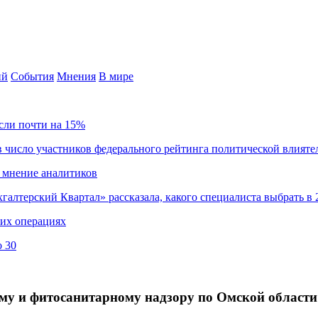
ий
События
Мнения
В мире
сли почти на 15%
 число участников федерального рейтинга политической влияте
 мнение аналитиков
хгалтерский Квартал» рассказала, какого специалиста выбрать в 
ких операциях
о 30
му и фитосанитарному надзору по Омской област