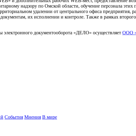
-WEB» и дополнительных рабочих WEB-мест, предоставление воз
тарному надзору по Омской области, обучение персонала этих
ерриториальном удалении от центрального офиса предприятия, р
 документам, их исполнении и контроле. Также в рамках второ
мы электронного документооборота «ДЕЛО» осуществляет
ООО 
ий
События
Мнения
В мире