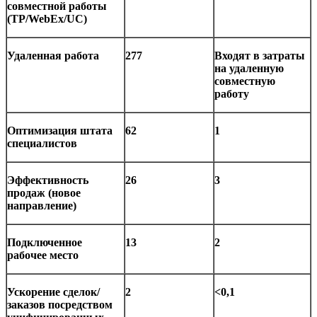
совместной работы
(
TP
/
WebEx
/
UC
)
Удаленная работа
277
Входят в затраты
на удаленную
совместную
работу
Оптимизация штата
62
1
специалистов
Эффективность
26
3
продаж (новое
направление)
Подключенное
13
2
рабочее место
Ускорение сделок/
2
<0,1
заказов посредством