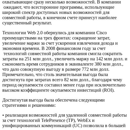
охватывающие сразу несколько возможностей. В компании
ожидают, что всесторонние программы, использующие
широкий спектр доступных новых возможностей для
совместной работы, в конечном счете принесут наиболее
существенный результат.
Технологии Web 2.0 обернулись для компании Cisco
преимуществами на трех фронтах: сокращение затрат,
увеличение маржи за счет ускорения извлечения дохода и
экономия времени. В 2008 финансовом году за счет
технологий совместной работы компания смогла сократить
затраты на 251 млн долл., увеличить маржу на 142 млн долл. и
сэкономить время сотрудников в эквиваленте 380 млн долл.,
что дало совокупную выгоду в размере 772 млн долл.
Примечательно, что столь значительная выгода была
достигнута при затратах всего 82 млн долл., благодаря чему
период окупаемости составил менее года при исключительно
высоком коэффициенте окупаемости инвестиций (ROI).
Достигнутая выгода была обеспечена следующими
стратегиями и решениями:
• реализация возможностей для удаленной совместной работы
за счет технологий TelePresence (TP), WebEx и
унифицированных коммуникаций (UC) позволила в большей