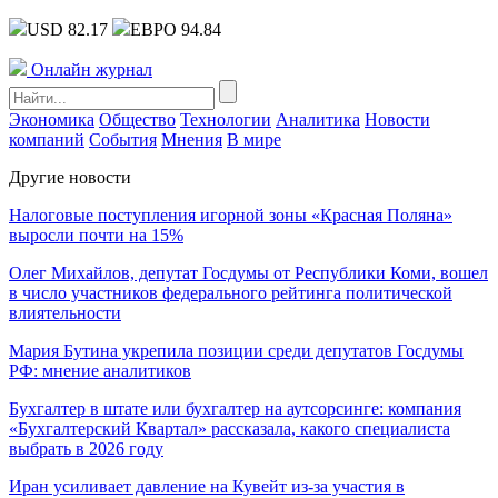
USD 82.17
ЕВРО 94.84
Онлайн журнал
Экономика
Общество
Технологии
Аналитика
Новости
компаний
События
Мнения
В мире
Другие новости
Налоговые поступления игорной зоны «Красная Поляна»
выросли почти на 15%
Олег Михайлов, депутат Госдумы от Республики Коми, вошел
в число участников федерального рейтинга политической
влиятельности
Мария Бутина укрепила позиции среди депутатов Госдумы
РФ: мнение аналитиков
Бухгалтер в штате или бухгалтер на аутсорсинге: компания
«Бухгалтерский Квартал» рассказала, какого специалиста
выбрать в 2026 году
Иран усиливает давление на Кувейт из-за участия в