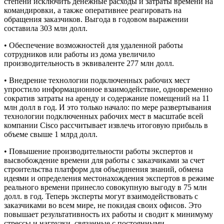
степени исключить денежные расходы и затраты времени на
командировки, а также оперативнее реагировать на
обращения заказчиков. Выгода в годовом выражении
составила 303 млн долл.
• Обеспечение возможностей для удаленной работы
сотрудников или работы из дома увеличило
производительность в эквиваленте 277 млн долл.
• Внедрение технологии подключенных рабочих мест
упростило информационное взаимодействие, одновременно
сократив затраты на аренду и содержание помещений на 11
млн долл в год. И это только начало: по мере развертывания
технологии подключенных рабочих мест в масштабе всей
компании Cisco рассчитывает извлечь итоговую прибыль в
объеме свыше 1 млрд долл.
• Повышение производительности работы экспертов и
высвобождение времени для работы с заказчиками за счет
строительства платформ для объединения знаний, обмена
идеями и определения местонахождения экспертов в режиме
реального времени принесло совокупную выгоду в 75 млн
долл. в год. Теперь эксперты могут взаимодействовать с
заказчиками во всем мире, не покидая своих офисов. Это
повышает результативность их работы и сводит к минимуму
стрессы и нагрузки, связанные с постоянными