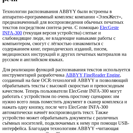
Технологии распознавания ABBYY были встроены в
аппаратно-программный комплекс компании «ЭлекЖест»,
предназначенный для воспроизведения обычных печатных
текстов посредством синтеза речи. С помощью
ElecGeste
INFA-300
(текущая версия устройства) слепые и
слабовидящие люди, не владеющие навыками работы с
компьютером, смогут с лёгкостью ознакомиться с
содержанием книг, периодических изданий, писем,
медицинских инструкций и других печатных материалов на
русском и английском языках.
Для реализации функций распознавания текстов используется
инструментарий разработчика
ABBYY FineReader Engine
,
созданный на базе OCR-технологий ABBYY и позволяющий
обрабатывать тексты с высокой скоростью и превосходным
качеством. Теперь пользователи ElecGeste INFA-300 могут
работать с устройством по очень простому сценарию: им
нужно всего лишь поместить документ в сканер комплекса и
нажать одну кнопку, после чего ElecGeste INFA-300
автоматически начнёт воспроизводить текст. Также
устройство может обрабатывать документы с различных
съёмных носителей, подключаемых к нему при помощи USB-
интерфейса. Благодаря технологиям ABBYY «читающая