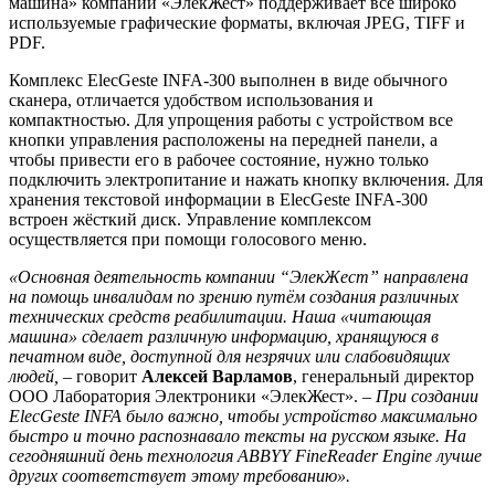
машина» компании «ЭлекЖест» поддерживает все широко
используемые графические форматы, включая JPEG, TIFF и
PDF.
Комплекс ElecGeste INFA-300 выполнен в виде обычного
сканера, отличается удобством использования и
компактностью. Для упрощения работы с устройством все
кнопки управления расположены на передней панели, а
чтобы привести его в рабочее состояние, нужно только
подключить электропитание и нажать кнопку включения. Для
хранения текстовой информации в ElecGeste INFA-300
встроен жёсткий диск. Управление комплексом
осуществляется при помощи голосового меню.
«Основная деятельность компании “ЭлекЖест” направлена
на помощь инвалидам по зрению путём создания различных
технических средств реабилитации. Наша «читающая
машина» сделает различную информацию, хранящуюся в
печатном виде, доступной для незрячих или слабовидящих
людей,
– говорит
Алексей Варламов
, генеральный директор
ООО Лаборатория Электроники «ЭлекЖест». –
При создании
ElecGeste
INFA
было важно, чтобы устройство максимально
быстро и точно распознавало тексты на русском языке. На
сегодняшний день технология ABBYY
FineReader
Engine
лучше
других соответствует этому требованию».