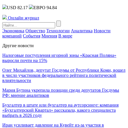
USD 82.17
ЕВРО 94.84
Онлайн журнал
Экономика
Общество
Технологии
Аналитика
Новости
компаний
События
Мнения
В мире
Другие новости
Налоговые поступления игорной зоны «Красная Поляна»
выросли почти на 15%
Олег Михайлов, депутат Госдумы от Республики Коми, вошел
в число участников федерального рейтинга политической
влиятельности
Мария Бутина укрепила позиции среди депутатов Госдумы
РФ: мнение аналитиков
Бухгалтер в штате или бухгалтер на аутсорсинге: компания
«Бухгалтерский Квартал» рассказала, какого специалиста
выбрать в 2026 году
Иран усиливает давление на Кувейт из-за участия в