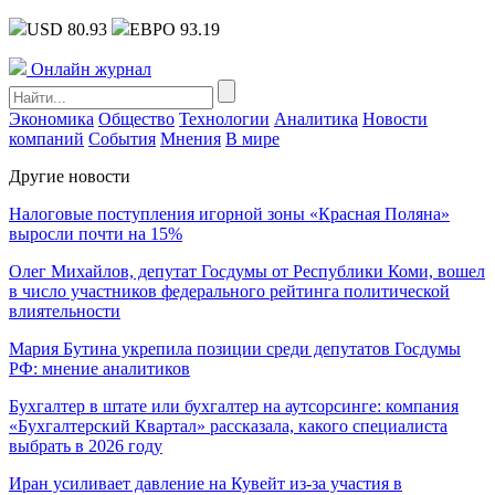
USD 80.93
ЕВРО 93.19
Онлайн журнал
Экономика
Общество
Технологии
Аналитика
Новости
компаний
События
Мнения
В мире
Другие новости
Налоговые поступления игорной зоны «Красная Поляна»
выросли почти на 15%
Олег Михайлов, депутат Госдумы от Республики Коми, вошел
в число участников федерального рейтинга политической
влиятельности
Мария Бутина укрепила позиции среди депутатов Госдумы
РФ: мнение аналитиков
Бухгалтер в штате или бухгалтер на аутсорсинге: компания
«Бухгалтерский Квартал» рассказала, какого специалиста
выбрать в 2026 году
Иран усиливает давление на Кувейт из-за участия в