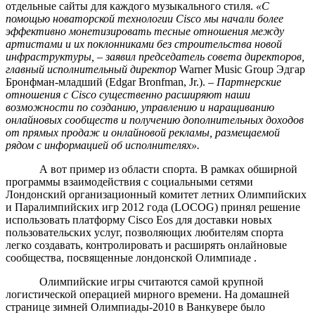
отдельные сайты для каждого музыкального стиля.
«С
помощью новаторской технологии
Cisco
мы начали более
эффективно монетизировать тесные отношения между
артистами и их поклонниками без строительства новой
инфраструктуры, – заявил председатель совета директоров,
главный исполнительный директор
Warner Music Group Эдгар
Бронфман-младший (Edgar Bronfman, Jr.).
– Партнерские
отношения с
Cisco
существенно расширяют наши
возможности по созданию, управлению и наращиванию
онлайновых сообществ и получению дополнительных доходов
от прямых продаж и онлайновой рекламы, размещаемой
рядом с информацией об исполнителях».
А вот пример из области спорта. В рамках обширной
программы взаимодействия с социальными сетями
Лондонский организационный комитет летних Олимпийских
и Паралимпийских игр 2012 года (LOCOG) принял решение
использовать платформу Cisco Eos для доставки новых
пользовательских услуг, позволяющих любителям спорта
легко создавать, контролировать и расширять онлайновые
сообщества, посвященные лондонской Олимпиаде .
Олимпийские игры считаются самой крупной
логистической операцией мирного времени. На домашней
странице зимней Олимпиады-2010 в Ванкувере было