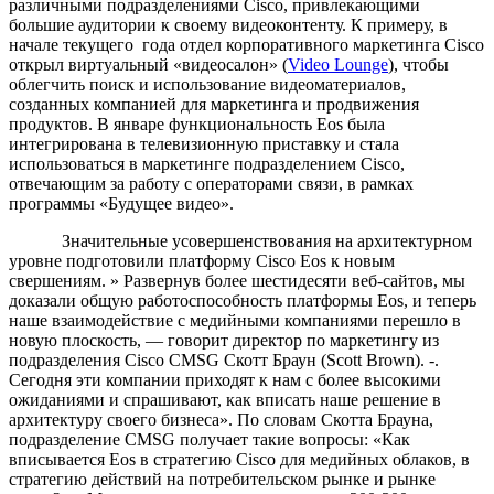
различными подразделениями Cisco, привлекающими
большие аудитории к своему видеоконтенту. К примеру, в
начале текущего года отдел корпоративного маркетинга Cisco
открыл виртуальный «видеосалон» (
Video Lounge
), чтобы
облегчить поиск и использование видеоматериалов,
созданных компанией для маркетинга и продвижения
продуктов. В январе функциональность Eos была
интегрирована в телевизионную приставку и стала
использоваться в маркетинге подразделением Cisco,
отвечающим за работу с операторами связи, в рамках
программы «Будущее видео».
Значительные усовершенствования на архитектурном
уровне подготовили платформу Cisco Eos к новым
свершениям. » Развернув более шестидесяти веб-сайтов, мы
доказали общую работоспособность платформы Eos, и теперь
наше взаимодействие с медийными компаниями перешло в
новую плоскость, — говорит директор по маркетингу из
подразделения Cisco CMSG Скотт Браун (Scott Brown). -.
Сегодня эти компании приходят к нам с более высокими
ожиданиями и спрашивают, как вписать наше решение в
архитектуру своего бизнеса». По словам Скотта Брауна,
подразделение CMSG получает такие вопросы: «Как
вписывается Eos в стратегию Cisco для медийных облаков, в
стратегию действий на потребительском рынке и рынке