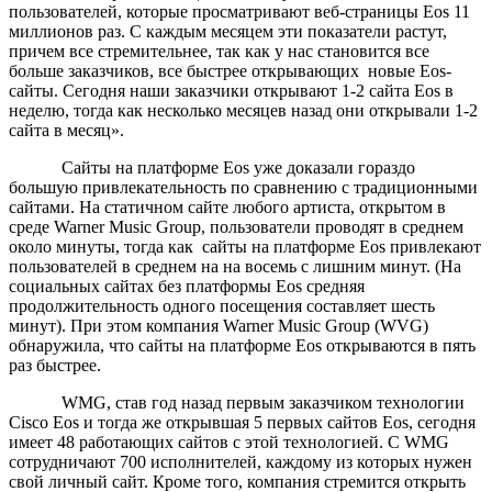
пользователей, которые просматривают веб-страницы Eos 11
миллионов раз. С каждым месяцем эти показатели растут,
причем все стремительнее, так как у нас становится все
больше заказчиков, все быстрее открывающих новые Eos-
сайты. Сегодня наши заказчики открывают 1-2 сайта Eos в
неделю, тогда как несколько месяцев назад они открывали 1-2
сайта в месяц».
Сайты на платформе Eos уже доказали гораздо
большую привлекательность по сравнению с традиционными
сайтами. На статичном сайте любого артиста, открытом в
среде Warner Music Group, пользователи проводят в среднем
около минуты, тогда как сайты на платформе Eos привлекают
пользователей в среднем на на восемь с лишним минут. (На
социальных сайтах без платформы Eos средняя
продолжительность одного посещения составляет шесть
минут). При этом компания Warner Music Group (WVG)
обнаружила, что сайты на платформе Eos открываются в пять
раз быстрее.
WMG, став год назад первым заказчиком технологии
Cisco Eos и тогда же открывшая 5 первых сайтов Eos, сегодня
имеет 48 работающих сайтов с этой технологией. С WMG
сотрудничают 700 исполнителей, каждому из которых нужен
свой личный сайт. Кроме того, компания стремится открыть