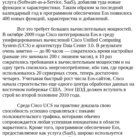
услуга (Software-as-a-Service, SaaS), добавляя туда новые
функции и характеристики. Таким образом за последний
календарный год в программном обеспечении Eos появилось
400 новых функций, характеристик и добавлений.
Все это требует больших вычислительных мощностей.
В октябре 2009 года Cisco интегрировала Eos в среду
унифицированных вычислений Cisco Unified Computing
System (UCS) и архитектуру Data Center 3.0. В результате
очень заметно — до 80 часов — сократилось время настройки
(раньше это занимало 200 с лишним часов), в 10 раз
сократились требования к вычислительным мощностям и на
одну треть снизилось энергопотребление, ибо там, где прежде
использовалось 20 серверных стоек, теперь достаточно
четырех. Учитывая быстрый рост числа Eos-сайтов, Cisco
начала строительство еще одного центра обработки данных на
восточном побережье США. Этот ЦОД должен вступить в
строй во второй половине 2010 года.
Среда Cisco UCS на практике доказала свою
способность успешно справляться с пиками
пользовательского трафика, которыми обычно
сопровождается любая успешная инициатива в области
маркетинга. Кроме того, программное обеспечение Eos,
предоставляемое как услуга (SaaS), широко используется