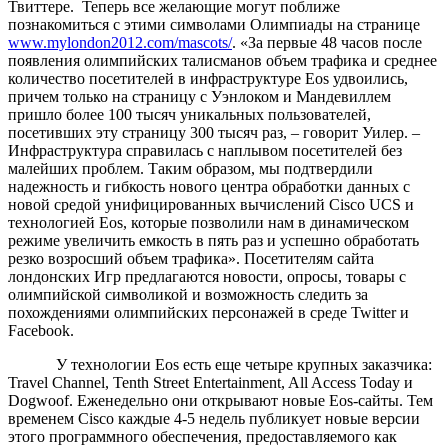
Твиттере. Теперь все желающие могут поближе
познакомиться с этими символами Олимпиады на странице
www.mylondon2012.com/mascots/
. «За первые 48 часов после
появления олимпийских талисманов объем трафика и среднее
количество посетителей в инфраструктуре Eos удвоились,
причем только на страницу с Уэнлоком и Мандевиллем
пришло более 100 тысяч уникальных пользователей,
посетивших эту страницу 300 тысяч раз, – говорит Уилер. –
Инфраструктура справилась с наплывом посетителей без
малейших проблем. Таким образом, мы подтвердили
надежность и гибкость нового центра обработки данных с
новой средой унифицированных вычислений Cisco UCS и
технологией Eos, которые позволили нам в динамическом
режиме увеличить емкость в пять раз и успешно обработать
резко возросший объем трафика». Посетителям сайта
лондонских Игр предлагаются новости, опросы, товары с
олимпийской символикой и возможность следить за
похождениями олимпийских персонажей в среде Twitter и
Facebook.
У технологии Eos есть еще четыре крупных заказчика:
Travel Channel, Tenth Street Entertainment, All Access Today и
Dogwoof. Еженедельно они открывают новые Eos-сайты. Тем
временем Cisco каждые 4-5 недель публикует новые версии
этого программного обеспечения, предоставляемого как