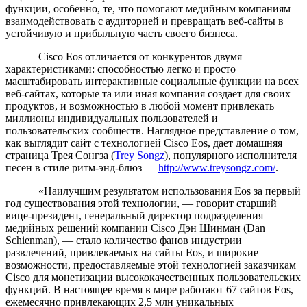
функции, особенно, те, что помогают медийным компаниям
взаимодействовать с аудиторией и превращать веб-сайты в
устойчивую и прибыльную часть своего бизнеса.
Cisco Eos отличается от конкурентов двумя
характеристиками: способностью легко и просто
масштабировать интерактивные социальные функции на всех
веб-сайтах, которые та или иная компания создает для своих
продуктов, и возможностью в любой момент привлекать
миллионы индивидуальных пользователей и
пользовательских сообществ. Наглядное представление о том,
как выглядит сайт с технологией Cisco Eos, дает домашняя
страница Трея Сонгза (
Trey Songz
), популярного исполнителя
песен в стиле ритм-энд-блюз —
http://www.treysongz.com/
.
«Наилучшим результатом использования Eos за первый
год существования этой технологии, — говорит старший
вице-президент, генеральный директор подразделения
медийных решений компании Cisco Дэн Шинман (Dan
Schienman), — стало количество фанов индустрии
развлечений, привлекаемых на сайты Eos, и широкие
возможности, предоставляемые этой технологией заказчикам
Cisco для монетизации высококачественных пользовательских
функций. В настоящее время в мире работают 67 сайтов Eos,
ежемесячно привлекающих 2,5 млн уникальных