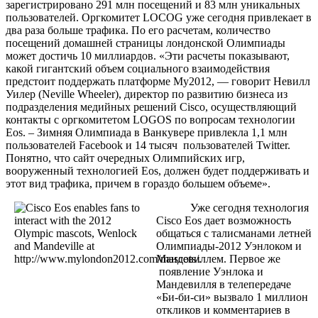
зарегистрировано 291 млн посещений и 83 млн уникальных
пользователей. Оргкомитет LOCOG уже сегодня привлекает в
два раза больше трафика. По его расчетам, количество
посещений домашней страницы лондонской Олимпиады
может достичь 10 миллиардов. «Эти расчеты показывают,
какой гигантский объем социального взаимодействия
предстоит поддержать платформе My2012, — говорит Невилл
Уилер (Neville Wheeler), директор по развитию бизнеса из
подразделения медийных решений Cisco, осуществляющий
контакты с оргкомитетом LOGOS по вопросам технологии
Eos. – Зимняя Олимпиада в Ванкувере привлекла 1,1 млн
пользователей Facebook и 14 тысяч пользователей Twitter.
Понятно, что сайт очередных Олимпийских игр,
вооруженный технологией Eos, должен будет поддерживать и
этот вид трафика, причем в гораздо большем объеме».
Уже сегодня технология
Cisco Eos дает возможность
общаться с талисманами летней
Олимпиады-2012 Уэнлоком и
Мандевиллем. Первое же
появление Уэнлока и
Мандевилля в телепередаче
«Би-би-си» вызвало 1 миллион
откликов и комментариев в