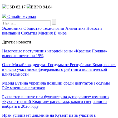
USD 82.17
ЕВРО 94.84
Онлайн журнал
Экономика
Общество
Технологии
Аналитика
Новости
компаний
События
Мнения
В мире
Другие новости
Налоговые поступления игорной зоны «Красная Поляна»
выросли почти на 15%
Олег Михайлов, депутат Госдумы от Республики Коми, вошел
в число участников федерального рейтинга политической
влиятельности
Мария Бутина укрепила позиции среди депутатов Госдумы
РФ: мнение аналитиков
Бухгалтер в штате или бухгалтер на аутсорсинге: компания
«Бухгалтерский Квартал» рассказала, какого специалиста
выбрать в 2026 году
Иран усиливает давление на Кувейт из-за участия в