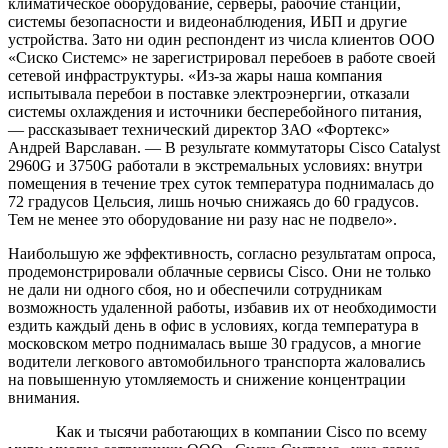
климатическое оборудование, серверы, рабочие станции,
системы безопасности и видеонаблюдения, ИБП и другие
устройства. Зато ни один респондент из числа клиентов ООО
«Сиско Системс» не зарегистрировал перебоев в работе своей
сетевой инфраструктуры. «Из-за жары наша компания
испытывала перебои в поставке электроэнергии, отказали
системы охлаждения и источники бесперебойного питания,
— рассказывает технический директор ЗАО «Фортекс»
Андрей Варславан. — В результате коммутаторы Cisco Catalyst
2960G и 3750G работали в экстремальных условиях: внутри
помещения в течение трех суток температура поднималась до
72 градусов Цельсия, лишь ночью снижаясь до 60 градусов.
Тем не менее это оборудование ни разу нас не подвело».
Наибольшую же эффективность, согласно результатам опроса,
продемонстрировали облачные сервисы Cisco. Они не только
не дали ни одного сбоя, но и обеспечили сотрудникам
возможность удаленной работы, избавив их от необходимости
ездить каждый день в офис в условиях, когда температура в
московском метро поднималась выше 30 градусов, а многие
водители легкового автомобильного транспорта жаловались
на повышенную утомляемость и снижение концентрации
внимания.
Как и тысячи работающих в компании Cisco по всему