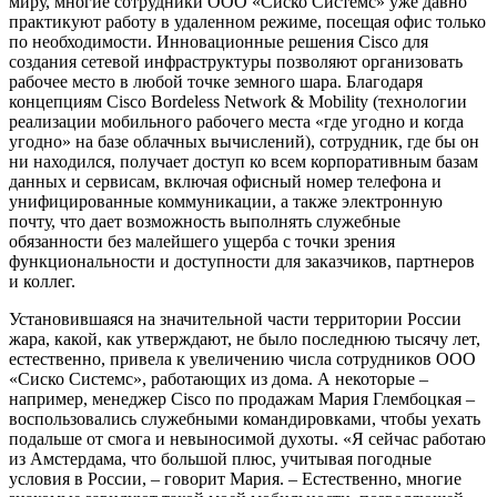
миру, многие сотрудники ООО «Сиско Системс» уже давно
практикуют работу в удаленном режиме, посещая офис только
по необходимости. Инновационные решения Cisco для
создания сетевой инфраструктуры позволяют организовать
рабочее место в любой точке земного шара. Благодаря
концепциям Cisco Bordeless Network & Mobility (технологии
реализации мобильного рабочего места «где угодно и когда
угодно» на базе облачных вычислений), сотрудник, где бы он
ни находился, получает доступ ко всем корпоративным базам
данных и сервисам, включая офисный номер телефона и
унифицированные коммуникации, а также электронную
почту, что дает возможность выполнять служебные
обязанности без малейшего ущерба с точки зрения
функциональности и доступности для заказчиков, партнеров
и коллег.
Установившаяся на значительной части территории России
жара, какой, как утверждают, не было последнюю тысячу лет,
естественно, привела к увеличению числа сотрудников ООО
«Сиско Системс», работающих из дома. А некоторые –
например, менеджер Cisco по продажам Мария Глембоцкая –
воспользовались служебными командировками, чтобы уехать
подальше от смога и невыносимой духоты. «Я сейчас работаю
из Амстердама, что большой плюс, учитывая погодные
условия в России, – говорит Мария. – Естественно, многие