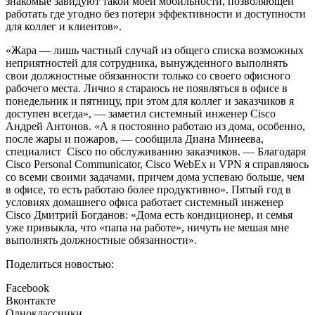
знакомые завидуют такой моей мобильности, позволяющей
работать где угодно без потери эффективности и доступности
для коллег и клиентов».
«Жара — лишь частный случай из общего списка возможных
неприятностей для сотрудника, вынужденного выполнять
свои должностные обязанности только со своего офисного
рабочего места. Лично я стараюсь не появляться в офисе в
понедельник и пятницу, при этом для коллег и заказчиков я
доступен всегда», — заметил системный инженер Cisco
Андрей Антонов. «А я постоянно работаю из дома, особенно,
после жары и пожаров, — сообщила Диана Минеева,
специалист Cisco по обслуживанию заказчиков. — Благодаря
Cisco Personal Communicator, Cisco WebEx и VPN я справляюсь
со всеми своими задачами, причем дома успеваю больше, чем
в офисе, то есть работаю более продуктивно». Пятый год в
условиях домашнего офиса работает системный инженер
Cisco Дмитрий Богданов: «Дома есть кондиционер, и семья
уже привыкла, что «папа на работе», ничуть не мешая мне
выполнять должностные обязанности».
Поделиться новостью:
Facebook
Вконтакте
Одноклассники