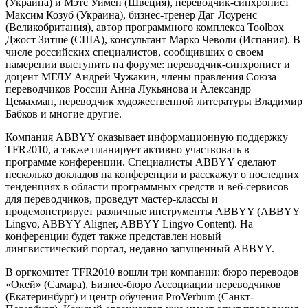
(Украина) и Мэтс Уимен (Швеция), переводчик-синхронист
Максим Козуб (Украина), бизнес-тренер Даг Лоуренс
(Великобритания), автор программного комплекса Toolbox
Джост Зитше (США), консультант Марко Чеволи (Испания). В
числе российских специалистов, сообщивших о своем
намерении выступить на форуме: переводчик-синхронист и
доцент МГЛУ Андрей Чужакин, члены правления Союза
переводчиков России Анна Лукьянова и Александр
Цемахман, переводчик художественной литературы Владимир
Бабков и многие другие.
Компания ABBYY оказывает информационную поддержку
TFR2010, а также планирует активно участвовать в
программе конференции. Специалисты ABBYY сделают
несколько докладов на конференции и расскажут о последних
тенденциях в области программных средств и веб-сервисов
для переводчиков, проведут мастер-классы и
продемонстрирует различные инструменты ABBYY (ABBYY
Lingvo, ABBYY Aligner, ABBYY Lingvo Content). На
конференции будет также представлен новый
лингвистический портал, недавно запущенный ABBYY.
В оргкомитет TFR2010 вошли три компании: бюро переводов
«Окей» (Самара), Бизнес-бюро Ассоциации переводчиков
(Екатеринбург) и центр обучения ProVerbum (Санкт-