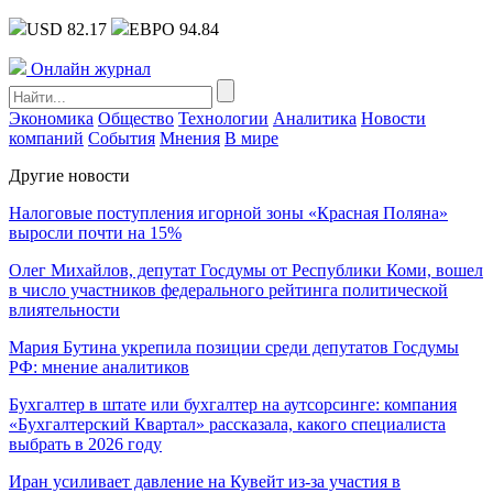
USD 82.17
ЕВРО 94.84
Онлайн журнал
Экономика
Общество
Технологии
Аналитика
Новости
компаний
События
Мнения
В мире
Другие новости
Налоговые поступления игорной зоны «Красная Поляна»
выросли почти на 15%
Олег Михайлов, депутат Госдумы от Республики Коми, вошел
в число участников федерального рейтинга политической
влиятельности
Мария Бутина укрепила позиции среди депутатов Госдумы
РФ: мнение аналитиков
Бухгалтер в штате или бухгалтер на аутсорсинге: компания
«Бухгалтерский Квартал» рассказала, какого специалиста
выбрать в 2026 году
Иран усиливает давление на Кувейт из-за участия в