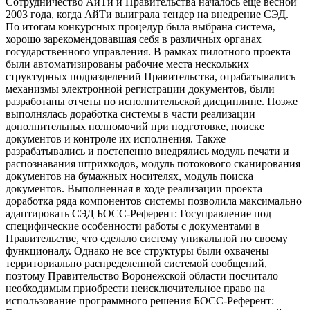
Сотрудничество АйТи и Правительства началось еще весной
2003 года, когда АйТи выиграла тендер на внедрение СЭД.
По итогам конкурсных процедур была выбрана система,
хорошо зарекомендовавшая себя в различных органах
государственного управления. В рамках пилотного проекта
были автоматизированы рабочие места нескольких
структурных подразделений Правительства, отрабатывались
механизмы электронной регистрации документов, были
разработаны отчеты по исполнительской дисциплине. Позже
выполнялась доработка системы в части реализации
дополнительных полномочий при подготовке, поиске
документов и контроле их исполнения. Также
разрабатывались и постепенно внедрялись модуль печати и
распознавания штрихкодов, модуль потокового сканирования
документов на бумажных носителях, модуль поиска
документов. Выполненная в ходе реализации проекта
доработка ряда компонентов системы позволила максимально
адаптировать СЭД БОСС-Референт: Госуправление под
специфические особенности работы с документами в
Правительстве, что сделало систему уникальной по своему
функционалу. Однако не все структуры были охвачены
территориально распределенной системой сообщений,
поэтому Правительство Воронежской области посчитало
необходимым приобрести неисключительное право на
использование программного решения БОСС-Референт: