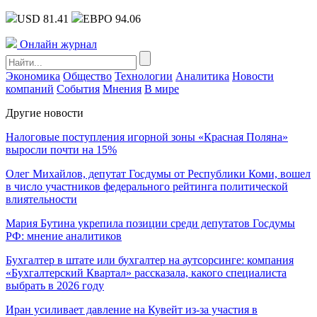
USD 81.41
ЕВРО 94.06
Онлайн журнал
Экономика
Общество
Технологии
Аналитика
Новости
компаний
События
Мнения
В мире
Другие новости
Налоговые поступления игорной зоны «Красная Поляна»
выросли почти на 15%
Олег Михайлов, депутат Госдумы от Республики Коми, вошел
в число участников федерального рейтинга политической
влиятельности
Мария Бутина укрепила позиции среди депутатов Госдумы
РФ: мнение аналитиков
Бухгалтер в штате или бухгалтер на аутсорсинге: компания
«Бухгалтерский Квартал» рассказала, какого специалиста
выбрать в 2026 году
Иран усиливает давление на Кувейт из-за участия в