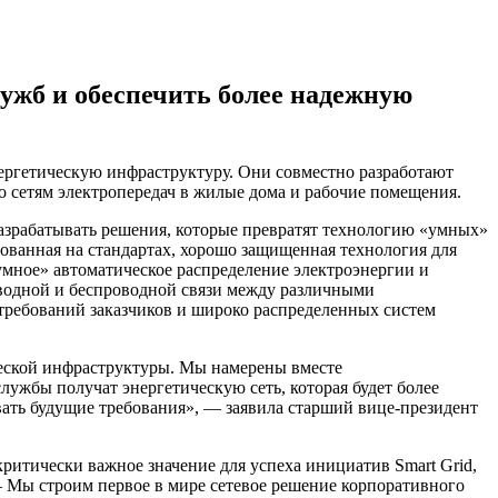
ужб и обеспечить более надежную
нергетическую инфраструктуру. Они совместно разработают
о сетям электропередач в жилые дома и рабочие помещения.
азрабатывать решения, которые превратят технологию «умных»
нованная на стандартах, хорошо защищенная технология для
мное» автоматическое распределение электроэнергии и
оводной и беспроводной связи между различными
требований заказчиков и широко распределенных систем
еской инфраструктуры. Мы намерены вместе
ужбы получат энергетическую сеть, которая будет более
вать будущие требования», — заявила старший вице-президент
тически важное значение для успеха инициатив Smart Grid,
— Мы строим первое в мире сетевое решение корпоративного