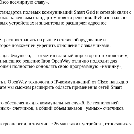
Cisco всемирную славу».
андартов полевых коммуникаций Smart Grid и сетевой связи с
окол ключевым стандартом нового решения. IPv6 изначально
ых устройствах и значительно расширяет адресное
дет распространять на рынке сетевое оборудование и
торое поможет ей укрепить отношения с заказчиками.
для будущего, — отметил главный директор по технологиям,
то нынешнее решение Itron OpenWay отлично подходит для
ляющей полностью обновлять свою программную «начинку»,
 в OpenWay технологию IP-коммуникаций от Cisco наглядно
те мы сможем расширить область применения сетей Smart
 обеспечения для коммунальных служб. Ее технологией
мных» счетчиков, а общий объем заказов «умных» счетчиков
троэнергии, в том числе 26 млн таких устройств, относящихся