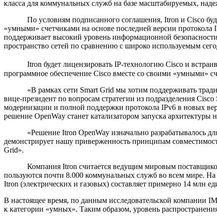
класса для коммунальных служб на базе масштабируемых, на
По условиям подписанного соглашения, Itron и Cisco будут 
«умными» счетчиками на основе последней версии протокола 
поддерживает высокий уровень информационной безопасности, 
пространство сетей по сравнению с широко используемым сего
Itron будет лицензировать IP-технологию Cisco и встраива
программное обеспечение Cisco вместе со своими «умными» сч
«В рамках сети Smart Grid мы хотим поддерживать традицио
вице-президент по вопросам стратегии из подразделения Cisco
модернизации и полной поддержки протокола IPv6 в новых ве
решение OpenWay станет катализатором запуска архитектуры н
«Решение Itron OpenWay изначально разрабатывалось для а
демонстрирует нашу приверженность принципам совместимости
Grid».
Компания Itron считается ведущим мировым поставщиком «у
пользуются почти 8.000 коммунальных служб во всем мире. На
Itron (электрических и газовых) составляет примерно 14 млн ед
В настоящее время, по данным исследовательской компании IM
к категории «умных». Таким образом, уровень распространени