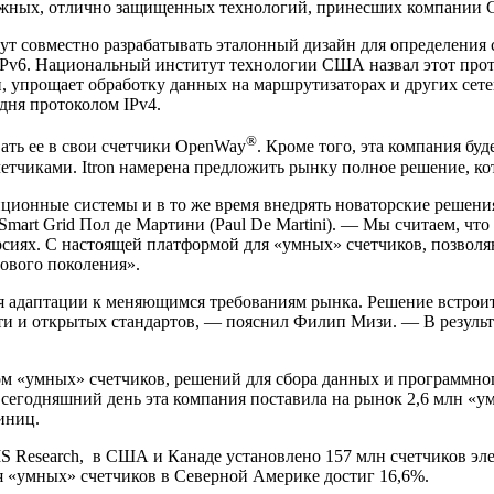
дежных, отлично защищенных технологий, принесших компании 
совместно разрабатывать эталонный дизайн для определения ст
IPv6. Национальный институт технологии США назвал этот прот
упрощает обработку данных на маршрутизаторах и других сетев
дня протоколом IPv4.
®
ть ее в свои счетчики OpenWay
. Кроме того, эта компания бу
етчиками. Itron намерена предложить рынку полное решение, ко
нные системы и в то же время внедрять новаторские решения 
 Smart Grid Пол де Мартини (Paul De Martini). — Мы считаем, ч
рсиях. С настоящей платформой для «умных» счетчиков, позво
ового поколения».
даптации к меняющимся требованиям рынка. Решение встроить
 и открытых стандартов, — пояснил Филип Мизи. — В результа
мных» счетчиков, решений для сбора данных и программного
 сегодняшний день эта компания поставила на рынок 2,6 млн «у
иниц.
S Research, в США и Канаде установлено 157 млн счетчиков элек
я «умных» счетчиков в Северной Америке достиг 16,6%.