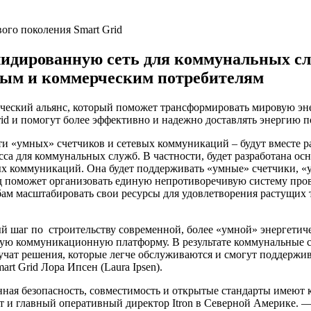
лидированную сеть для коммунальных сл
ным и коммерческим потребителям
гический альянс, который поможет трансформировать мировую э
d и помогут более эффективно и надежно доставлять энергию п
 «умных» счетчиков и сетевых коммуникаций – будут вместе р
са для коммунальных служб. В частности, будет разработана ос
х коммуникаций. Она будет поддерживать «умные» счетчики, «у
од поможет организовать единую непротиворечивую систему пр
ам масштабировать свои ресурсы для удовлетворения растущих 
шаг по строительству современной, более «умной» энергетич
сную коммуникационную платформу. В результате коммунальные сл
учат решения, которые легче обслуживаются и смогут поддержи
rt Grid Лора Ипсен (Laura Ipsen).
безопасность, совместимость и открытые стандарты имеют кри
т и главный оперативный директор Itron в Северной Америке. 