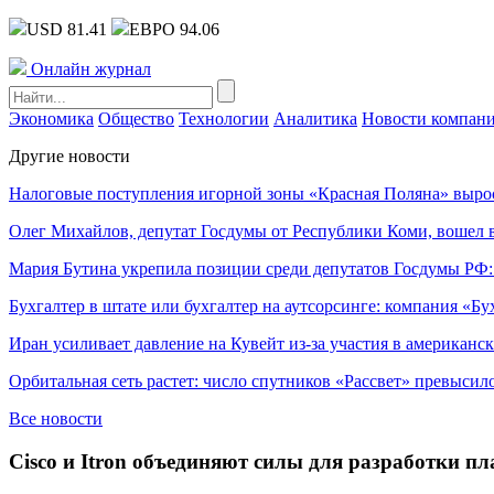
USD 81.41
ЕВРО 94.06
Онлайн журнал
Экономика
Общество
Технологии
Аналитика
Новости компан
Другие новости
Налоговые поступления игорной зоны «Красная Поляна» выро
Олег Михайлов, депутат Госдумы от Республики Коми, вошел в
Мария Бутина укрепила позиции среди депутатов Госдумы РФ:
Бухгалтер в штате или бухгалтер на аутсорсинге: компания «Бу
Иран усиливает давление на Кувейт из-за участия в американс
Орбитальная сеть растет: число спутников «Рассвет» превысил
Все новости
Cisco и Itron объединяют силы для разработки п