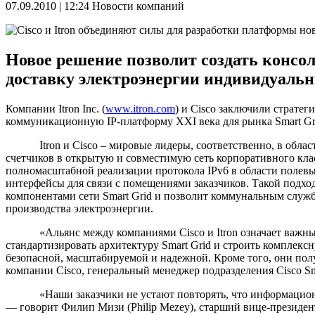
07.09.2010 | 12:24
Новости компаний
Новое решение позволит создать консо
доставку электроэнергии индивидуаль
Компании Itron Inc. (
www.itron.com
) и Cisco заключили страте
коммуникационную IP-платформу XXI века для рынка Smart Gri
Itron и Cisco – мировые лидеры, соответственно, в области
счетчиков в открытую и совместимую сеть корпоративного клас
полномасштабной реализации протокола IPv6 в области полевы
интерфейсы для связи с помещениями заказчиков. Такой подх
компонентами сети Smart Grid и позволит коммунальным служб
производства электроэнергии.
«Альянс между компаниями Cisco и Itron означает важный 
стандартизировать архитектуру Smart Grid и строить комплек
безопасной, масштабируемой и надежной. Кроме того, они пол
компании Cisco, генеральный менеджер подразделения Cisco Sma
«Наши заказчики не устают повторять, что информационная 
— говорит Филип Мизи (Philip Mezey), старший вице-президен