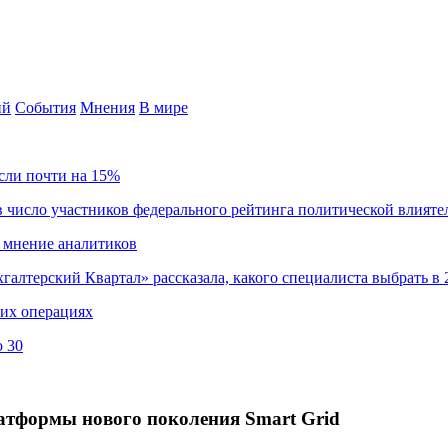
ий
События
Мнения
В мире
сли почти на 15%
 число участников федерального рейтинга политической влияте
 мнение аналитиков
хгалтерский Квартал» рассказала, какого специалиста выбрать в 
ких операциях
о 30
латформы нового поколения Smart Grid