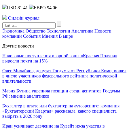
USD 81.41
ЕВРО 94.06
Онлайн журнал
Экономика
Общество
Технологии
Аналитика
Новости
компаний
События
Мнения
В мире
Другие новости
Налоговые поступления игорной зоны «Красная Поляна»
выросли почти на 15%
Олег Михайлов, депутат Госдумы от Республики Коми, вошел
в число участников федерального рейтинга политической
влиятельности
Мария Бутина укрепила позиции среди депутатов Госдумы
РФ: мнение аналитиков
Бухгалтер в штате или бухгалтер на аутсорсинге: компания
«Бухгалтерский Квартал» рассказала, какого специалиста
выбрать в 2026 году
Иран усиливает давление на Кувейт из-за участия в