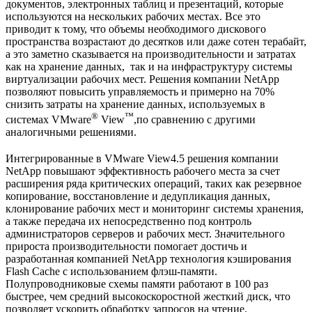
документов, электронных таблиц и презентаций, которые
используются на нескольких рабочих местах. Все это
приводит к тому, что объемы необходимого дискового
пространства возрастают до десятков или даже сотен терабайт,
а это заметно сказывается на производительности и затратах
как на хранение данных, так и на инфраструктуру системы
виртуализации рабочих мест. Решения компании NetApp
позволяют повысить управляемость и примерно на 70%
снизить затраты на хранение данных, используемых в
®
™
системах VMware
View
,
по сравнению с другими
аналогичными решениями.
Интегрированные в VMware View
4.5 решения компании
NetApp повышают эффективность рабочего места за счет
расширения ряда критических операций, таких как резервное
копирование, восстановление и дедупликация данных,
клонирование рабочих мест и мониторинг системы хранения,
а также передача их непосредственно под контроль
администраторов серверов и рабочих мест. Значительного
прироста производительности помогает достичь и
разработанная компанией NetApp технология кэширования
Flash Cache с использованием флэш-памяти.
Полупроводниковые схемы памяти работают в 100 раз
быстрее, чем средний высокоскоростной жесткий диск, что
позволяет ускорить обработку запросов на чтение.