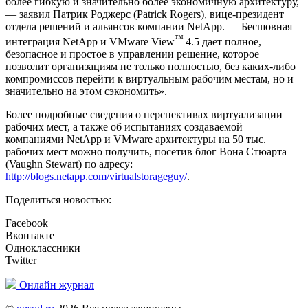
более гибкую и значительно более экономичную архитектуру,
— заявил Патрик Роджерс (Patrick Rogers), вице-президент
отдела решений и альянсов компании NetApp. — Бесшовная
™
интеграция NetApp и VMware View
4.5 дает полное,
безопасное и простое в управлении решение, которое
позволит организациям не только полностью, без каких-либо
компромиссов перейти к виртуальным рабочим местам, но и
значительно на этом сэкономить».
Более подробные сведения о перспективах виртуализации
рабочих мест, а также об испытаниях создаваемой
компаниями NetApp и VMware архитектуры на 50 тыс.
рабочих мест можно получить, посетив блог Вона Стюарта
(Vaughn Stewart) по адресу:
http://blogs.netapp.com/virtualstorageguy/
.
Поделиться новостью:
Facebook
Вконтакте
Одноклассники
Twitter
Онлайн журнал