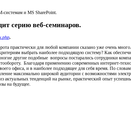
дит серию веб-семинаров.
x.php
.
ота практически для любой компании сказано уже очень много. 
 критериям выбрать наиболее подходящую систему? Как обеспеч
и многие другие подобные вопросы постарались сотрудники ко
тообороту. Благодаря применению современных интернет-техноло
воего офиса, и в наиболее подходящее для себя время. По слова
ление максимально широкой аудитории с возможностями электр
лиз актуальных тенденций на рынке, практический опыт успешн
зы на будущее.