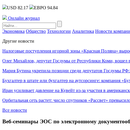
USD 82.17
ЕВРО 94.84
Онлайн журнал
Экономика
Общество
Технологии
Аналитика
Новости компан
Другие новости
Налоговые поступления игорной зоны «Красная Поляна» выро
Олег Михайлов, депутат Госдумы от Республики Коми, вошел в
Мария Бутина укрепила позиции среди депутатов Госдумы РФ:
Бухгалтер в штате или бухгалтер на аутсорсинге: компания «Бу
Иран усиливает давление на Кувейт из-за участия в американс
Орбитальная сеть растет: число спутников «Рассвет» превысил
Все новости
Веб-семинары ЭОС по электронному документооб