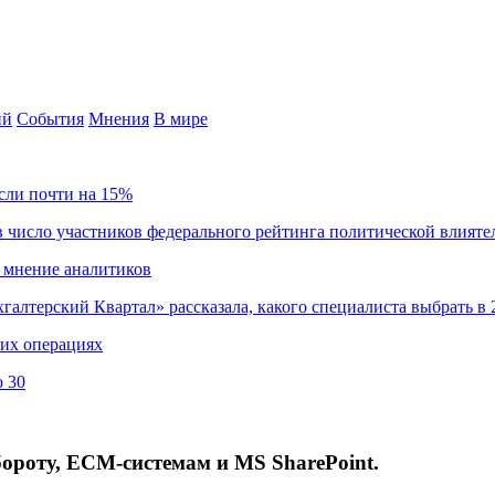
ий
События
Мнения
В мире
сли почти на 15%
 число участников федерального рейтинга политической влияте
 мнение аналитиков
хгалтерский Квартал» рассказала, какого специалиста выбрать в 
ких операциях
о 30
ороту, ECM-системам и MS SharePoint.