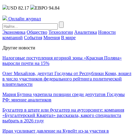
USD 82.17
ЕВРО 94.84
Онлайн журнал
Экономика
Общество
Технологии
Аналитика
Новости
компаний
События
Мнения
В мире
Другие новости
Налоговые поступления игорной зоны «Красная Поляна»
выросли почти на 15%
Олег Михайлов, депутат Госдумы от Республики Коми, вошел
в число участников федерального рейтинга политической
влиятельности
Мария Бутина укрепила позиции среди депутатов Госдумы
РФ: мнение аналитиков
Бухгалтер в штате или бухгалтер на аутсорсинге: компания
«Бухгалтерский Квартал» рассказала, какого специалиста
выбрать в 2026 году
Иран усиливает давление на Кувейт из-за участия в