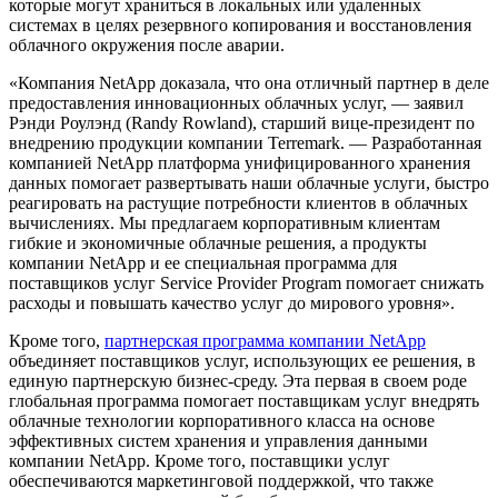
которые могут храниться в локальных или удаленных
системах в целях резервного копирования и восстановления
облачного окружения после аварии.
«Компания NetApp доказала, что она отличный партнер в деле
предоставления инновационных облачных услуг, — заявил
Рэнди Роулэнд (Randy Rowland), старший вице-президент по
внедрению продукции компании Terremark. — Разработанная
компанией NetApp платформа унифицированного хранения
данных помогает развертывать наши облачные услуги, быстро
реагировать на растущие потребности клиентов в облачных
вычислениях. Мы предлагаем корпоративным клиентам
гибкие и экономичные облачные решения, а продукты
компании NetApp и ее специальная программа для
поставщиков услуг Service Provider Program помогает снижать
расходы и повышать качество услуг до мирового уровня».
Кроме того,
партнерская программа компании NetApp
объединяет поставщиков услуг, использующих ее решения, в
единую партнерскую бизнес-среду. Эта первая в своем роде
глобальная программа помогает поставщикам услуг внедрять
облачные технологии корпоративного класса на основе
эффективных систем хранения и управления данными
компании NetApp. Кроме того, поставщики услуг
обеспечиваются маркетинговой поддержкой, что также