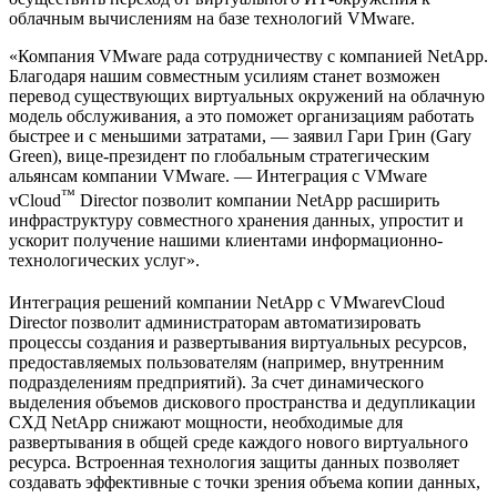
облачным вычислениям на базе технологий VMware.
«Компания VMware рада сотрудничеству с компанией NetApp.
Благодаря нашим совместным усилиям станет возможен
перевод существующих виртуальных окружений на облачную
модель обслуживания, а это поможет организациям работать
быстрее и с меньшими затратами, — заявил Гари Грин (Gary
Green), вице-президент по глобальным стратегическим
альянсам компании VMware. — Интеграция с VMware
™
vCloud
Director позволит компании NetApp расширить
инфраструктуру совместного хранения данных, упростит и
ускорит получение нашими клиентами информационно-
технологических услуг».
Интеграция решений компании NetApp с VMware
vCloud
Director позволит администраторам автоматизировать
процессы создания и развертывания виртуальных ресурсов,
предоставляемых пользователям (например, внутренним
подразделениям предприятий). За счет динамического
выделения объемов дискового пространства и дедупликации
СХД NetApp снижают мощности, необходимые для
развертывания в общей среде каждого нового виртуального
ресурса. Встроенная технология защиты данных позволяет
создавать эффективные с точки зрения объема копии данных,