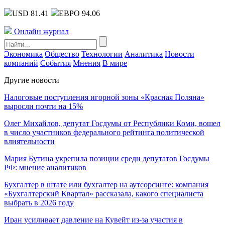
USD 81.41
ЕВРО 94.06
Онлайн журнал
Экономика
Общество
Технологии
Аналитика
Новости
компаний
События
Мнения
В мире
Другие новости
Налоговые поступления игорной зоны «Красная Поляна»
выросли почти на 15%
Олег Михайлов, депутат Госдумы от Республики Коми, вошел
в число участников федерального рейтинга политической
влиятельности
Мария Бутина укрепила позиции среди депутатов Госдумы
РФ: мнение аналитиков
Бухгалтер в штате или бухгалтер на аутсорсинге: компания
«Бухгалтерский Квартал» рассказала, какого специалиста
выбрать в 2026 году
Иран усиливает давление на Кувейт из-за участия в