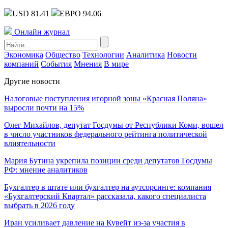
USD 81.41
ЕВРО 94.06
Онлайн журнал
Экономика
Общество
Технологии
Аналитика
Новости
компаний
События
Мнения
В мире
Другие новости
Налоговые поступления игорной зоны «Красная Поляна»
выросли почти на 15%
Олег Михайлов, депутат Госдумы от Республики Коми, вошел
в число участников федерального рейтинга политической
влиятельности
Мария Бутина укрепила позиции среди депутатов Госдумы
РФ: мнение аналитиков
Бухгалтер в штате или бухгалтер на аутсорсинге: компания
«Бухгалтерский Квартал» рассказала, какого специалиста
выбрать в 2026 году
Иран усиливает давление на Кувейт из-за участия в