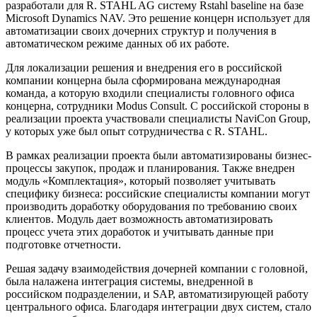
разработали для R. STAHL AG систему Rstahl baseline на базе
Microsoft Dynamics NAV. Это решение концерн использует для
автоматизации своих дочерних структур и получения в
автоматическом режиме данных об их работе.
Для локализации решения и внедрения его в российской
компании концерна была сформирована международная
команда, а которую входили специалисты головного офиса
концерна, сотрудники Modus Consult. С российской стороны в
реализации проекта участвовали специалисты NaviCon Group,
у которых уже был опыт сотрудничества с R. STAHL.
В рамках реализации проекта были автоматизированы бизнес-
процессы закупок, продаж и планирования. Также внедрен
модуль «Комплектация», который позволяет учитывать
специфику бизнеса: российские специалисты компании могут
производить доработку оборудования по требованию своих
клиентов. Модуль дает возможность автоматизировать
процесс учета этих доработок и учитывать данные при
подготовке отчетности.
Решая задачу взаимодействия дочерней компании с головной,
была налажена интеграция системы, внедренной в
российском подразделении, и SAP, автоматизирующей работу
центрального офиса. Благодаря интеграции двух систем, стало