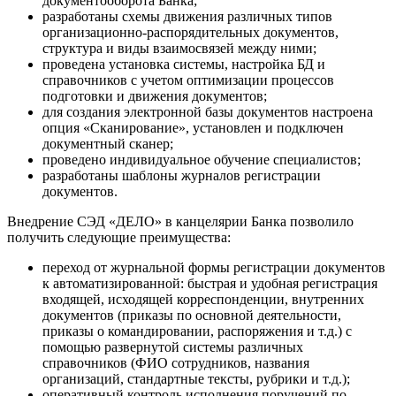
документооборота Банка;
разработаны схемы движения различных типов
организационно-распорядительных документов,
структура и виды взаимосвязей между ними;
проведена установка системы, настройка БД и
справочников с учетом оптимизации процессов
подготовки и движения документов;
для создания электронной базы документов настроена
опция «Сканирование», установлен и подключен
документный сканер;
проведено индивидуальное обучение специалистов;
разработаны шаблоны журналов регистрации
документов.
Внедрение СЭД «ДЕЛО» в канцелярии Банка позволило
получить следующие преимущества:
переход от журнальной формы регистрации документов
к автоматизированной: быстрая и удобная регистрация
входящей, исходящей корреспонденции, внутренних
документов (приказы по основной деятельности,
приказы о командировании, распоряжения и т.д.) с
помощью развернутой системы различных
справочников (ФИО сотрудников, названия
организаций, стандартные тексты, рубрики и т.д.);
оперативный контроль исполнения поручений по