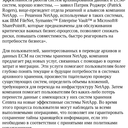
систем, хорошо известны, — заявил Патрик Роджерс (Patrick
Rogers), вице-президент отдела решений и альянсов компании
NetApp. — Решения NetApp, используемые в таких системах,
как IBM FileNet, Symantec™ Enterprise Vault™ и Microsoft®
SharePoint®, которые предназначены для обслуживания
критически важных бизнес-процессов, позволяют снижать
риски, повышать совместимость, быстро реагировать на
потребности бизнеса».
Для пользователей, заинтересованных в переводе архивов и
данных ECM на системы хранения NetApp, компания
предлагает ряд новых услуг, связанных с помощью в оценке
затрат и миграции. Эти услуги помогают пользователям более
глубоко понять текущие и будущие потребности в системах
архивного хранения, произвести тщательную проверку
существующих систем, определить объемы вложений,
требующиеся для перехода на инфраструктуру NetApp. Затем
компания помогает пользователям без каких-либо потерь
перенести данные с имеющихся у них систем хранения
Centera на новые эффективные системы NetApp. Во время
этого процесса пользователи могут наблюдать за всеми
выполняемыми операциями, что позволяет им гарантировать
сохранение тайны хранящейся информации, если это
необходимо в соответствии с принятыми ими политиками
неразглашения.