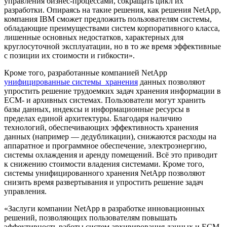
управления бизнес-процессами, сокращать цикл их
разработки. Опираясь на такие решения, как решения NetApp,
компания IBM сможет предложить пользователям системы,
обладающие преимуществами систем корпоративного класса,
лишенные основных недостатков, характерных для
круглосуточной эксплуатации, но в то же время эффективные
с позиции их стоимости и гибкости».
Кроме того, разработанные компанией NetApp
унифицированные системы хранения
данных позволяют
упростить решение трудоемких задач хранения информации в
ECM- и архивных системах. Пользователи могут хранить
базы данных, индексы и информационные ресурсы в
пределах единой архитектуры. Благодаря наличию
технологий, обеспечивающих эффективность хранения
данных (например — дедубликации), снижаются расходы на
аппаратное и программное обеспечение, электроэнергию,
системы охлаждения и аренду помещений. Всё это приводит
к снижению стоимости владения системами. Кроме того,
системы унифицированного хранения NetApp позволяют
снизить время развертывания и упростить решение задач
управления.
«Заслуги компании NetApp в разработке инновационных
решений, позволяющих пользователям повышать
эффективность работы систем архивирования данных и ECM-