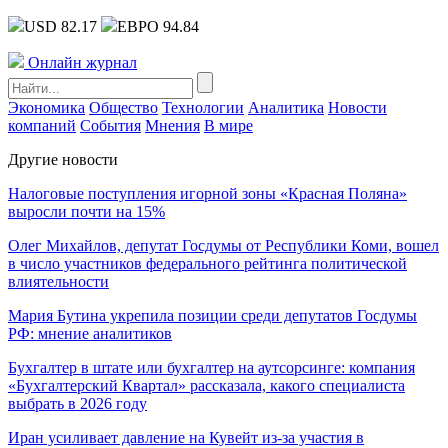
USD 82.17
ЕВРО 94.84
Онлайн журнал
Экономика
Общество
Технологии
Аналитика
Новости
компаний
События
Мнения
В мире
Другие новости
Налоговые поступления игорной зоны «Красная Поляна»
выросли почти на 15%
Олег Михайлов, депутат Госдумы от Республики Коми, вошел
в число участников федерального рейтинга политической
влиятельности
Мария Бутина укрепила позиции среди депутатов Госдумы
РФ: мнение аналитиков
Бухгалтер в штате или бухгалтер на аутсорсинге: компания
«Бухгалтерский Квартал» рассказала, какого специалиста
выбрать в 2026 году
Иран усиливает давление на Кувейт из-за участия в