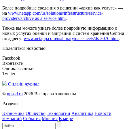
Более подробные сведения о решении «архив как услуга» —
на
www.netapp.com/us/solutions/infrastructure/service-
providers/archive-as-a-service.html
.
Также вы можете узнать более подробную информацию о
новых услугах оценки и миграции с систем хранения Centera
по адресу:
www.netapp.com/us/library/datasheets/ds-3076.html
.
Поделиться новостью:
Facebook
Вконтакте
Одноклассники
Twitter
Онлайн журнал
©
npsod.ru
2026 Все права защищены
Разделы
Экономика
Общество
Технологии
Аналитика
Новости
компаний
События
Мнения
В мире