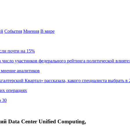
ий
События
Мнения
В мире
сли почти на 15%
 число участников федерального рейтинга политической влияте
 мнение аналитиков
хгалтерский Квартал» рассказала, какого специалиста выбрать в 
ких операциях
о 30
Data Center Unified Computing,