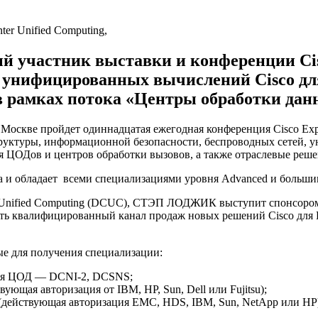
астник выставки и конференции Cisco
ы унифицированных вычислений Cisco дл
в рамках потока «Центры обработки дан
и в Москве пройдет одиннадцатая ежегодная конференция Cisco
руктуры, информационной безопасности, беспроводных сетей, 
я ЦОДов и центров обработки вызовов, а также отраслевые реше
и обладает всеми специализациями уровня Advanced и большим 
 Unified Computing (DCUC), СТЭП ЛОДЖИК выступит спонсором 
ь квалифицированный канал продаж новых решений Cisco для Ц
 для получения специализации:
для ЦОД — DCNI-2, DCSNS;
ющая авторизация от IBM, HP, Sun, Dell или Fujitsu);
(действующая авторизация EMC, HDS, IBM, Sun, NetApp или HP