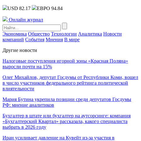
USD 82.17
ЕВРО 94.84
Онлайн журнал
Экономика
Общество
Технологии
Аналитика
Новости
компаний
События
Мнения
В мире
Другие новости
Налоговые поступления игорной зоны «Красная Поляна»
выросли почти на 15%
Олег Михайлов, депутат Госдумы от Республики Коми, вошел
в число участников федерального рейтинга политической
влиятельности
Мария Бутина укрепила позиции среди депутатов Госдумы
РФ: мнение аналитиков
Бухгалтер в штате или бухгалтер на аутсорсинге: компания
«Бухгалтерский Квартал» рассказала, какого специалиста
выбрать в 2026 году
Иран усиливает давление на Кувейт из-за участия в