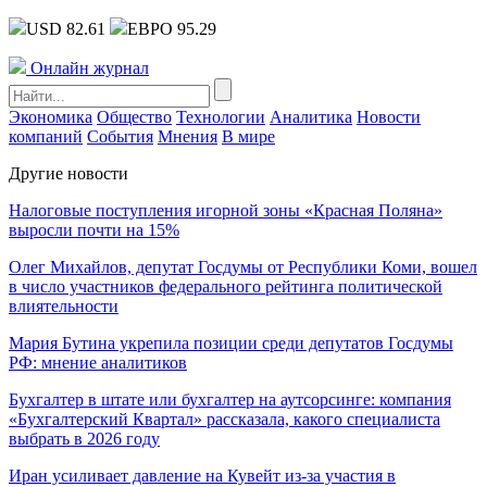
USD 82.61
ЕВРО 95.29
Онлайн журнал
Экономика
Общество
Технологии
Аналитика
Новости
компаний
События
Мнения
В мире
Другие новости
Налоговые поступления игорной зоны «Красная Поляна»
выросли почти на 15%
Олег Михайлов, депутат Госдумы от Республики Коми, вошел
в число участников федерального рейтинга политической
влиятельности
Мария Бутина укрепила позиции среди депутатов Госдумы
РФ: мнение аналитиков
Бухгалтер в штате или бухгалтер на аутсорсинге: компания
«Бухгалтерский Квартал» рассказала, какого специалиста
выбрать в 2026 году
Иран усиливает давление на Кувейт из-за участия в