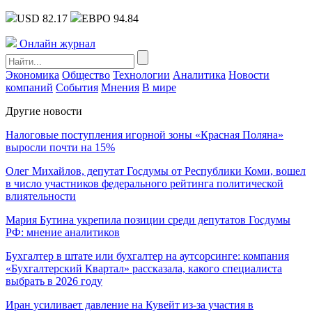
USD 82.17
ЕВРО 94.84
Онлайн журнал
Экономика
Общество
Технологии
Аналитика
Новости
компаний
События
Мнения
В мире
Другие новости
Налоговые поступления игорной зоны «Красная Поляна»
выросли почти на 15%
Олег Михайлов, депутат Госдумы от Республики Коми, вошел
в число участников федерального рейтинга политической
влиятельности
Мария Бутина укрепила позиции среди депутатов Госдумы
РФ: мнение аналитиков
Бухгалтер в штате или бухгалтер на аутсорсинге: компания
«Бухгалтерский Квартал» рассказала, какого специалиста
выбрать в 2026 году
Иран усиливает давление на Кувейт из-за участия в