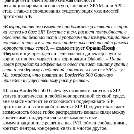
границе сети, значительно снижая опасность
несанкционарованного доступа, внешних SPAM- или SPIT-
атак, а также использования существующих уязвимостей
протокола SIP.
«В корпоративном сегменте продолжает усиливаться спрос
на услуги на базе
SIP
. Вместе с тем, растет потребность в
обеспечении безопасности и упорядочении коммуникационных
потоков, а также установке надежных соединений в рамках
корпоративных сетей, —
комментирует
Франц-Йозеф
Эберле
, вице-президент и генеральный директор группы
корпоративного маркетинга корпорации Dialogic. –
Наша
новая разработка эффективно обеспечивает защиту границ
сети и поддержку соединений, столь важных для
SIP
-услуг.
Мы ожидаем, что
появление
BorderNet 500 Gateways
приведет к существенному росту рынка».
Шлюзы BorderNet 500 Gateways позволяют запускать SIP-
услуги практически в любой корпоративной сетевой среде,
вне зависимости от ее способности поддерживать SIP-
протокол или взаимодействовать с SIP. Продукт также дает
возможность более гибко распределять каналы связи между
абонентами, поддерживая такие комплексные
коммуникационные решения, как IVR, обмен сообщениями,
контакт-центры, конференц-связь и многое другое.