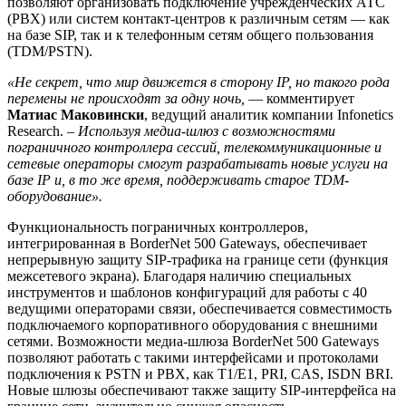
позволяют организовать подключение учрежденческих АТС
(PBX) или систем контакт-центров к различным сетям — как
на базе SIP, так и к телефонным сетям общего пользования
(TDM/PSTN).
«Не секрет, что мир движется в сторону
IP
, но такого рода
перемены не происходят за одну ночь,
— комментирует
Матиас Маковински
, ведущий аналитик компании Infonetics
Research. –
Используя медиа-шлюз с возможностями
пограничного контроллера сессий, телекоммуникационные и
сетевые операторы смогут разрабатывать новые услуги на
базе IP и, в то же время, поддерживать старое TDM-
оборудование».
Функциональность пограничных контроллеров,
интегрированная в BorderNet 500 Gateways, обеспечивает
непрерывную защиту SIP-трафика на границе сети (функция
межсетевого экрана). Благодаря наличию специальных
инструментов и шаблонов конфигураций для работы с 40
ведущими операторами связи, обеспечивается совместимость
подключаемого корпоративного оборудования с внешними
сетями. Возможности медиа-шлюза BorderNet 500 Gateways
позволяют работать с такими интерфейсами и протоколами
подключения к PSTN и PBX, как T1/E1, PRI, CAS, ISDN BRI.
Новые шлюзы обеспечивают также защиту SIP-интерфейса на