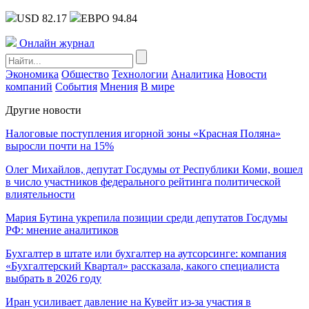
USD 82.17
ЕВРО 94.84
Онлайн журнал
Экономика
Общество
Технологии
Аналитика
Новости
компаний
События
Мнения
В мире
Другие новости
Налоговые поступления игорной зоны «Красная Поляна»
выросли почти на 15%
Олег Михайлов, депутат Госдумы от Республики Коми, вошел
в число участников федерального рейтинга политической
влиятельности
Мария Бутина укрепила позиции среди депутатов Госдумы
РФ: мнение аналитиков
Бухгалтер в штате или бухгалтер на аутсорсинге: компания
«Бухгалтерский Квартал» рассказала, какого специалиста
выбрать в 2026 году
Иран усиливает давление на Кувейт из-за участия в