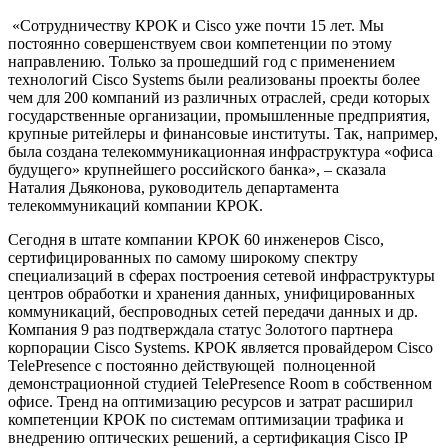
«Сотрудничеству КРОК и Cisco уже почти 15 лет. Мы
постоянно совершенствуем свои компетенции по этому
направлению. Только за прошедший год с применением
технологий Cisco Systems были реализованы проекты более
чем для 200 компаний из различных отраслей, среди которых
государственные организации, промышленные предприятия,
крупные ритейлеры и финансовые институты. Так, например,
была создана телекоммуникационная инфраструктура «офиса
будущего» крупнейшего российского банка», – сказала
Наталия Дьяконова, руководитель департамента
телекоммуникаций компании КРОК.
Сегодня в штате компании КРОК 60 инженеров Cisco,
сертифицированных по самому широкому спектру
специализаций в сферах построения сетевой инфраструктуры
центров обработки и хранения данных, унифицированных
коммуникаций, беспроводных сетей передачи данных и др.
Компания 9 раз подтверждала статус Золотого партнера
корпорации Cisco Systems. КРОК является провайдером Cisco
TelePresence с постоянно действующей полноценной
демонстрационной студией TelePresence Room в собственном
офисе. Тренд на оптимизацию ресурсов и затрат расширил
компетенции КРОК по системам оптимизации трафика и
внедрению оптических решений, а сертификация Cisco IP