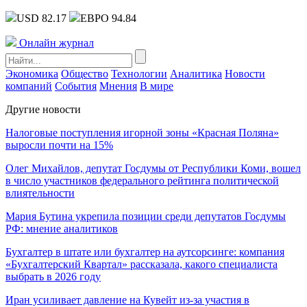
USD 82.17
ЕВРО 94.84
Онлайн журнал
Экономика
Общество
Технологии
Аналитика
Новости
компаний
События
Мнения
В мире
Другие новости
Налоговые поступления игорной зоны «Красная Поляна»
выросли почти на 15%
Олег Михайлов, депутат Госдумы от Республики Коми, вошел
в число участников федерального рейтинга политической
влиятельности
Мария Бутина укрепила позиции среди депутатов Госдумы
РФ: мнение аналитиков
Бухгалтер в штате или бухгалтер на аутсорсинге: компания
«Бухгалтерский Квартал» рассказала, какого специалиста
выбрать в 2026 году
Иран усиливает давление на Кувейт из-за участия в