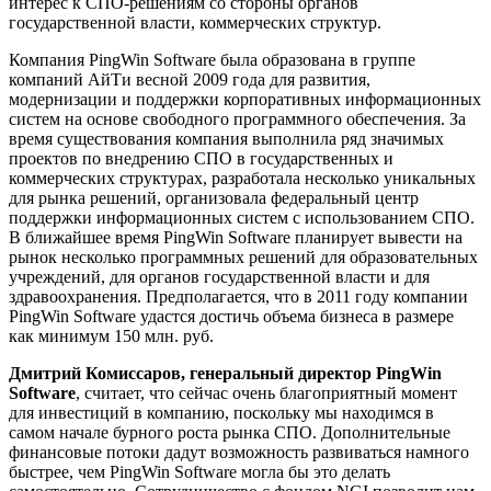
интерес к СПО-решениям со стороны органов
государственной власти, коммерческих структур.
Компания PingWin Software была образована в группе
компаний АйТи весной 2009 года для развития,
модернизации и поддержки корпоративных информационных
систем на основе свободного программного обеспечения. За
время существования компания выполнила ряд значимых
проектов по внедрению СПО в государственных и
коммерческих структурах, разработала несколько уникальных
для рынка решений, организовала федеральный центр
поддержки информационных систем с использованием СПО.
В ближайшее время PingWin Software планирует вывести на
рынок несколько программных решений для образовательных
учреждений, для органов государственной власти и для
здравоохранения. Предполагается, что в 2011 году компании
PingWin Software удастся достичь объема бизнеса в размере
как минимум 150 млн. руб.
Дмитрий Комиссаров, генеральный директор PingWin
Software
, считает, что сейчас очень благоприятный момент
для инвестиций в компанию, поскольку мы находимся в
самом начале бурного роста рынка СПО. Дополнительные
финансовые потоки дадут возможность развиваться намного
быстрее, чем PingWin Software могла бы это делать