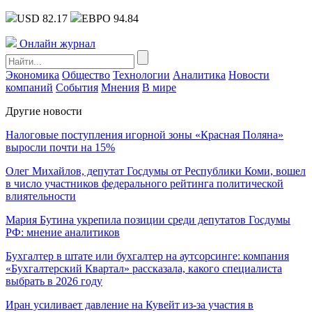
USD 82.17
ЕВРО 94.84
Онлайн журнал
Экономика
Общество
Технологии
Аналитика
Новости
компаний
События
Мнения
В мире
Другие новости
Налоговые поступления игорной зоны «Красная Поляна»
выросли почти на 15%
Олег Михайлов, депутат Госдумы от Республики Коми, вошел
в число участников федерального рейтинга политической
влиятельности
Мария Бутина укрепила позиции среди депутатов Госдумы
РФ: мнение аналитиков
Бухгалтер в штате или бухгалтер на аутсорсинге: компания
«Бухгалтерский Квартал» рассказала, какого специалиста
выбрать в 2026 году
Иран усиливает давление на Кувейт из-за участия в