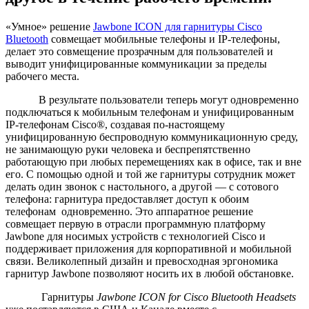
«Умное» решение
Jawbone ICON для гарнитуры Cisco
Bluetooth
совмещает мобильные телефоны и IP-телефоны,
делает это совмещение прозрачным для пользователей и
выводит унифицированные коммуникации за пределы
рабочего места.
В результате пользователи теперь могут одновременно
подключаться к мобильным телефонам и унифицированным
IP-телефонам Cisco®, создавая по-настоящему
унифицированную беспроводную коммуникационную среду,
не занимающую руки человека и беспрепятственно
работающую при любых перемещениях как в офисе, так и вне
его. С помощью одной и той же гарнитуры сотрудник может
делать один звонок с настольного, а другой — с сотового
телефона: гарнитура предоставляет доступ к обоим
телефонам одновременно. Это аппаратное решение
совмещает первую в отрасли программную платформу
Jawbone для носимых устройств с технологией Cisco и
поддерживает приложения для корпоративной и мобильной
связи. Великолепный дизайн и превосходная эргономика
гарнитур Jawbone позволяют носить их в любой обстановке.
Гарнитуры
Jawbone
ICON
for
Cisco
Bluetooth
Headsets