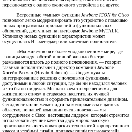
переключается с одного оконечного устройства на другое.
Встроенные «умные» функции
Jawbone
ICON
for
Cisco
позволяют легко модернизировать это устройство с помощью
новых программных приложений и функциональных
обновлений, доступных на платформе Jawbone MyTALK.
Установку новых функций и характеристик может
осуществлять ИТ-менеджер или конечный пользователь.
«Мы живем во все более «подключенном» мире, где
границы между работой и личной жизнью быстро
размываются вплоть до полного исчезновения, — говорит
главный исполнительный директор компании Jawbone
Хосейн Рахман (Hosain Rahman). — Людям нужны
интегрированные решения с полезными функциями,
доступными в любой ситуации, где бы ни находился человек
и что бы он ни делал. Мы называем это «решениями для
жизненного стиля» и стараемся насытить их лучшей
функциональностью и оформить привлекательным дизайном.
Сегодня никто не желает идти на компромиссы в данных
областях, но нашей компании очень повезло — мы
сотрудничаем с Cisco, настоящим лидером, который стремится
использовать лучшие качества двух миров: высокую
производительность новаторских технологий корпоративного
класса и удобный дизайн, привлекающий пользователей».