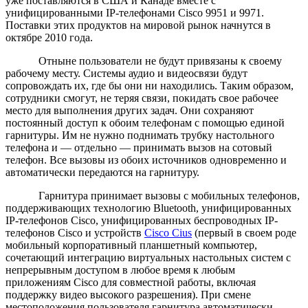
уже поставляются в США и Канаде вместе с
унифицированными IP-телефонами Cisco 9951 и 9971.
Поставки этих продуктов на мировой рынок начнутся в
октябре 2010 года.
Отныне пользователи не будут привязаны к своему
рабочему месту. Системы аудио и видеосвязи будут
сопровождать их, где бы они ни находились. Таким образом,
сотрудники смогут, не теряя связи, покидать свое рабочее
место для выполнения других задач. Они сохраняют
постоянный доступ к обоим телефонам с помощью единой
гарнитуры. Им не нужно поднимать трубку настольного
телефона и — отдельно — принимать вызов на сотовый
телефон. Все вызовы из обоих источников одновременно и
автоматически передаются на гарнитуру.
Гарнитура принимает вызовы с мобильных телефонов,
поддерживающих технологию Bluetooth, унифицированных
IP-телефонов Cisco, унифицированных беспроводных IP-
телефонов Cisco и устройств
Cisco Cius
(первый в своем роде
мобильный корпоративный планшетный компьютер,
сочетающий интеграцию виртуальных настольных систем с
непрерывным доступом в любое время к любым
приложениям Cisco для совместной работы, включая
поддержку видео высокого разрешения). При смене
местоположения пользователя гарнитура автоматически