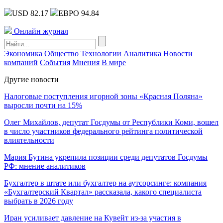
USD 82.17
ЕВРО 94.84
Онлайн журнал
Экономика
Общество
Технологии
Аналитика
Новости
компаний
События
Мнения
В мире
Другие новости
Налоговые поступления игорной зоны «Красная Поляна»
выросли почти на 15%
Олег Михайлов, депутат Госдумы от Республики Коми, вошел
в число участников федерального рейтинга политической
влиятельности
Мария Бутина укрепила позиции среди депутатов Госдумы
РФ: мнение аналитиков
Бухгалтер в штате или бухгалтер на аутсорсинге: компания
«Бухгалтерский Квартал» рассказала, какого специалиста
выбрать в 2026 году
Иран усиливает давление на Кувейт из-за участия в