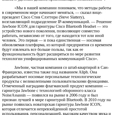
«Мы в нашей компании понимаем, что методы работы
в современном мире начинают меняться, — сказал вице-
президент Cisco Стив Слэттери (Steve Slattery),
возглавляющий подразделение IP-коммуникаций. — Решение
Jawbone ICON для гарнитуры Cisco Bluetooth Headset — это
устройство нового поколения, позволяющее совместно
работать, независимо от того, где находится тот или иной
человек. Это первая — и пока единственная — носимая
обновляемая платформа, из которой предприятия со временем
будут извлекать все больше пользы, так как ее
функциональность будет расширяться по мере развития
технологии унифицированных коммуникаций Cisco».
Jawbone, частная компания со штаб-квартирой в Сан-
Франциско, известна также под названием Aliph. Она
разрабатывает носимые персональные технологические
продукты с великолепными пользовательскими функциями.
Отмеченный наградами флагманский продукт компании —
гарнитура Jawbone с технологией оборонного класса
NoiseAssassin — появился на рынке в 2006 году и был
признан лучшей в мире гарнитурой Bluetooth. В 2010 году на
рынке появилась новаторская гарнитура Jawbone ICON,
которая отличается непревзойденной простотой
использования, персонализацией, высоким качеством звука и