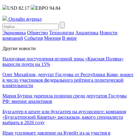
USD 82.17
ЕВРО 94.84
Онлайн журнал
Экономика
Общество
Технологии
Аналитика
Новости
компаний
События
Мнения
В мире
Другие новости
Налоговые поступления игорной зоны «Красная Поляна»
выросли почти на 15%
Олег Михайлов, депутат Госдумы от Республики Коми, вошел
в число участников федерального рейтинга политической
влиятельности
Мария Бутина укрепила позиции среди депутатов Госдумы
РФ: мнение аналитиков
Бухгалтер в штате или бухгалтер на аутсорсинге: компания
«Бухгалтерский Квартал» рассказала, какого специалиста
выбрать в 2026 году
Иран усиливает давление на Кувейт из-за участия в