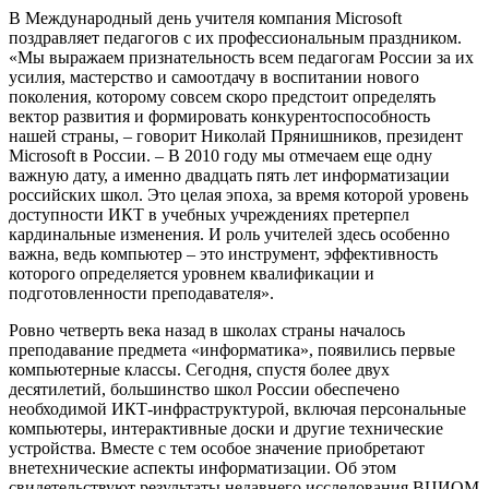
В Международный день учителя компания Microsoft
поздравляет педагогов с их профессиональным праздником.
«Мы выражаем признательность всем педагогам России за их
усилия, мастерство и самоотдачу в воспитании нового
поколения, которому совсем скоро предстоит определять
вектор развития и формировать конкурентоспособность
нашей страны, – говорит Николай Прянишников, президент
Microsoft в России. – В 2010 году мы отмечаем еще одну
важную дату, а именно двадцать пять лет информатизации
российских школ. Это целая эпоха, за время которой уровень
доступности ИКТ в учебных учреждениях претерпел
кардинальные изменения. И роль учителей здесь особенно
важна, ведь компьютер – это инструмент, эффективность
которого определяется уровнем квалификации и
подготовленности преподавателя».
Ровно четверть века назад в школах страны началось
преподавание предмета «информатика», появились первые
компьютерные классы. Сегодня, спустя более двух
десятилетий, большинство школ России обеспечено
необходимой ИКТ-инфраструктурой, включая персональные
компьютеры, интерактивные доски и другие технические
устройства. Вместе с тем особое значение приобретают
внетехнические аспекты информатизации. Об этом
свидетельствуют результаты недавнего исследования ВЦИОМ