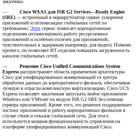
заказчика.
—
Cisco
WAAS
для
ISR
G
2
Services
—
Ready
Engine
(
SRE
)
— встроенный в маршрутизатор сервис ускорения
приложений и оптимизации глобальных сетей по
требованию.
Этот
сервис помогает корпоративным
отделениям оптимизировать работу ресурсоемких
приложений и особенно полезен для приложений,
чувствительных к задержкам (например, для видео). Помимо
прочего, он позволяет ИТ-отделам повышать загруженность
каналов глобальных сетей.
—
Решение
Cisco
Unified
Communications
System
Express
распространяет область применения архитектуры
Cisco для унифицированных коммуникаций от центра
обработки данных до корпоративного филиала, обеспечивая
лучшую в отрасли комплексную виртуализацию. Cisco UCS
Express позволяет заказчикам запускать любое приложение
Windows или VMware на модуле ISR G2 SRE без помощи
сервера приложений. Кроме того, это решение поддерживает
хостинг приложений и работу корпоративных филиалов в
случае сбоев и отказов глобальной сети. Для этого
используется мощная функциональность управления на
платформе унифицированных коммуникаций Cisco.