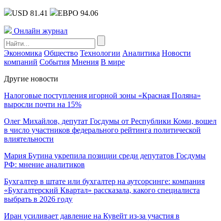
USD 81.41
ЕВРО 94.06
Онлайн журнал
Экономика
Общество
Технологии
Аналитика
Новости
компаний
События
Мнения
В мире
Другие новости
Налоговые поступления игорной зоны «Красная Поляна»
выросли почти на 15%
Олег Михайлов, депутат Госдумы от Республики Коми, вошел
в число участников федерального рейтинга политической
влиятельности
Мария Бутина укрепила позиции среди депутатов Госдумы
РФ: мнение аналитиков
Бухгалтер в штате или бухгалтер на аутсорсинге: компания
«Бухгалтерский Квартал» рассказала, какого специалиста
выбрать в 2026 году
Иран усиливает давление на Кувейт из-за участия в