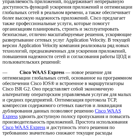
управляемость приложений, поддерживает непрерывную
доступность функций ускорения приложений и оптимизации
глобальных сетей в реальном времени, а также обеспечивает
более высокую надежность приложений. Cisco предлагает
также профессиональные услуги, которые помогут
организациям планировать, строить и эксплуатировать
безопасные, отлично масштабируемые решения, ускоряющие
развертывание сетевых услуг Application Velocity. В текущей
версии Application Velocity компания реализовала ряд новых
технологий, предназначенных для ускорения приложений,
повышения надежности сетей и согласования работы ЦОД и
пользовательских решений:
—
Cisco
WAAS
Express
— новое решение для
оптимизации глобальных сетей, основанное на программном
обеспечении Cisco IOS® и встроенное в маршрутизаторы
Cisco ISR G2. Оно представляет собой экономичную
альтернативу операторским управляемым услугам для малых
и средних предприятий. Оптимизация протокола TCP,
компрессия содержимого сетевых пакетов и ликвидация
дублирования данных позволяют решению
Cisco WAAS
Express
удвоить доступную полосу пропускания и повысить
производительность приложений. Простота использования
Cisco WAAS Express
и доступность этого решения по
требованию значительно снижают текущие расходы