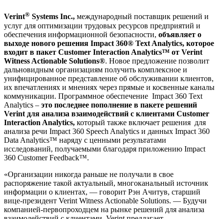
®
Verint
Systems
Inc
.,
международный поставщик решений и
услуг для оптимизации трудовых ресурсов предприятий и
обеспечения информационной безопасности,
объявляет о
выходе нового решения Impact 360® Text Analytics, которое
входит в пакет Customer Interaction Analytics™ от Verint
Witness Actionable Solutions®
. Новое предложение позволит
дальновидным организациям получить комплексное и
унифицированное представление об обслуживании клиентов,
их впечатлениях и мнениях через прямые и косвенные каналы
коммуникации. Программное обеспечение Impact 360 Text
Analytics –
это последнее пополнение в пакете решений
Verint
для анализа взаимодействий с клиентами
Customer
Interaction
Analytics
,
который также включает решения для
анализа речи Impact 360 Speech Analytics и данных Impact 360
Data Analytics™ наряду с ценными результатами
исследований, получаемыми благодаря приложению Impact
360 Customer Feedback™.
«Организации никогда раньше не получали в свое
распоряжение такой актуальный, многоканальный источник
информации о клиентах, — говорит Рэн Ачитув, старший
вице-президент Verint Witness Actionable Solutions. — Будучи
компанией-первопроходцем на рынке решений для анализа
взаимодействий с клиентами, Verint предлагает