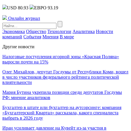
USD 80.93
ЕВРО 93.19
Онлайн журнал
Экономика
Общество
Технологии
Аналитика
Новости
компаний
События
Мнения
В мире
Другие новости
Налоговые поступления игорной зоны «Красная Поляна»
выросли почти на 15%
Олег Михайлов, депутат Госдумы от Республики Коми, вошел
в число участников федерального рейтинга политической
влиятельности
Мария Бутина укрепила позиции среди депутатов Госдумы
РФ: мнение аналитиков
Бухгалтер в штате или бухгалтер на аутсорсинге: компания
«Бухгалтерский Квартал» рассказала, какого специалиста
выбрать в 2026 году
Иран усиливает давление на Кувейт из-за участия в