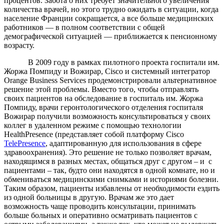
процентов. Забота о них требует значительного увеличения
количества врачей, но этого трудно ожидать в ситуации, когда
население Франции сокращается, а все больше медицинских
работников — в полном соответствии с общей
демографической ситуацией — приближается к пенсионному
возрасту.
В 2009 году в рамках пилотного проекта госпитали им.
Жоржа Помпиду и Вожирар, Cisco и системный интегратор
Orange Business Services продемонстрировали альтернативное
решение этой проблемы. Вместо того, чтобы отправлять
своих пациентов на обследование в госпиталь им. Жоржа
Помпиду, врачи геронтологического отделения госпиталя
Вожирар получили возможность консультироваться у своих
коллег в удаленном режиме с помощью технологии
HealthPresence (представляет собой платформу Cisco
TelePresence
, адаптированную для использования в сфере
здравоохранения). Это решение не только позволяет врачам,
находящимся в разных местах, общаться друг с другом – и с
пациентами – так, будто они находятся в одной комнате, но и
обмениваться медицинскими снимками и историями болезни.
Таким образом, пациенты избавлены от необходимости ездить
из одной больницы в другую. Врачам же это дает
возможность чаще проводить консультации, принимать
больше больных и оперативно осматривать пациентов с