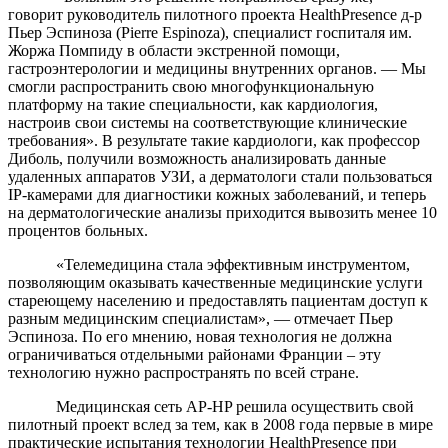
говорит руководитель пилотного проекта HealthPresence д-р
Пьер Эспиноза (Pierre Espinoza), специалист госпиталя им.
Жоржа Помпиду в области экстренной помощи,
гастроэнтерологии и медицины внутренних органов. — Мы
смогли распространить свою многофункциональную
платформу на такие специальности, как кардиология,
настроив свои системы на соответствующие клинические
требования». В результате такие кардиологи, как профессор
Диболь, получили возможность анализировать данные
удаленных аппаратов УЗИ, а дерматологи стали пользоваться
IP-камерами для диагностики кожных заболеваний, и теперь
на дерматологические анализы приходится вывозить менее 10
процентов больных.
«Телемедицина стала эффективным инструментом,
позволяющим оказывать качественные медицинские услуги
стареющему населению и предоставлять пациентам доступ к
разным медицинским специалистам», — отмечает Пьер
Эспиноза. По его мнению, новая технология не должна
ограничиваться отдельными районами Франции – эту
технологию нужно распространять по всей стране.
Медицинская сеть AP-HP решила осуществить свой
пилотный проект вслед за тем, как в 2008 года первые в мире
практические испытания технологии HealthPresence при