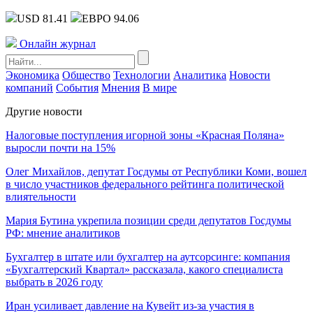
USD 81.41
ЕВРО 94.06
Онлайн журнал
Экономика
Общество
Технологии
Аналитика
Новости
компаний
События
Мнения
В мире
Другие новости
Налоговые поступления игорной зоны «Красная Поляна»
выросли почти на 15%
Олег Михайлов, депутат Госдумы от Республики Коми, вошел
в число участников федерального рейтинга политической
влиятельности
Мария Бутина укрепила позиции среди депутатов Госдумы
РФ: мнение аналитиков
Бухгалтер в штате или бухгалтер на аутсорсинге: компания
«Бухгалтерский Квартал» рассказала, какого специалиста
выбрать в 2026 году
Иран усиливает давление на Кувейт из-за участия в