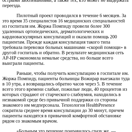
острыми заболеваниями, а также тех, кто может не выдержать
переезда.
Пилотный проект проводился в течение 6 месяцев. За
это время 35 специалистов 16 медицинских специальностей
из госпиталя им. Жоржа Помпиду провели более 300
удаленных ортопедических, дерматологических и
кардиоваскулярных консультаций и оказали помощь 200
пациентам. Прежде каждая консультация такого типа
требовала перевозки больных машинами «скорой помощи» в
другой госпиталь и обратно. В результате медицинская сеть
AP-HP сэкономила немалые средства, но больше всего
выиграли пациенты.
Раньше, чтобы получить консультацию в госпитале им.
Жоржа Помпиду, пациенты больницы Вожирар выезжали туда
в 10 утра, а возвращались обратно часов через 5. В течение
всего этого времени слабые, пожилые люди, 40 процентов из
которых страдают от старческого слабоумия, находились в
незнакомой среде без привычной поддержки со стороны
знакомого им медперсонала. Технология HealthPresence
сократила среднее время консультации до 30 минут, причем
пациенты находятся в привычной комфортной обстановке
рядом со знакомым врачом.
«Больным это решение понравилось сразу же, —