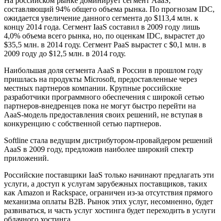
На российском рынке доминирует сегмент AaaS,
составляющий 94% общего объема рынка. По прогнозам IDC,
ожидается увеличение данного сегмента до $113,4 млн. к
концу 2014 года. Сегмент IaaS составил в 2009 году лишь
4,0% объема всего рынка, но, по оценкам IDC, вырастет до
$35,5 млн. в 2014 году. Сегмент PaaS вырастет с $0,1 млн. в
2009 году до $12,5 млн. в 2014 году.
Наибольшая доля сегмента AaaS в России в прошлом году
пришлась на продукты Microsoft, предоставленные через
местных партнеров компании. Крупные российские
разработчики программного обеспечения с широкой сетью
партнеров-внедренцев пока не могут быстро перейти на
AaaS-модель предоставления своих решений, не вступая в
конкуренцию с собственной сетью партнеров.
Softline стала ведущим дистрибутором-провайдером решений
AaaS в 2009 году, предложив наиболее широкий спектр
приложений.
Российские поставщики IaaS только начинают предлагать эти
услуги, а доступ к услугам зарубежных поставщиков, таких
как Amazon и Rackspace, ограничен из-за отсутствия прямого
механизма оплаты B2B. Рынок этих услуг, несомненно, будет
развиваться, и часть услуг хостинга будет переходить в услуги
облачного хостинга.