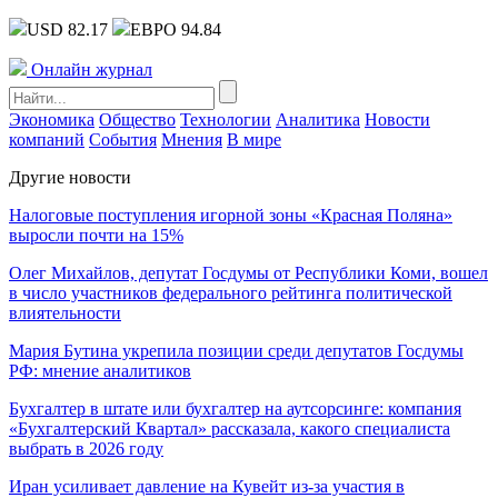
USD 82.17
ЕВРО 94.84
Онлайн журнал
Экономика
Общество
Технологии
Аналитика
Новости
компаний
События
Мнения
В мире
Другие новости
Налоговые поступления игорной зоны «Красная Поляна»
выросли почти на 15%
Олег Михайлов, депутат Госдумы от Республики Коми, вошел
в число участников федерального рейтинга политической
влиятельности
Мария Бутина укрепила позиции среди депутатов Госдумы
РФ: мнение аналитиков
Бухгалтер в штате или бухгалтер на аутсорсинге: компания
«Бухгалтерский Квартал» рассказала, какого специалиста
выбрать в 2026 году
Иран усиливает давление на Кувейт из-за участия в