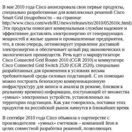
В мае 2010 года Cisco анонсировала свои первые продукты,
специально разработанные для комплексных решений Cisco
Smart Grid (подробности – на странице
http://www.cisco.com/web/RU/news/releases/txt/2010/052610c.html)
Эти продукты помогают коммунальным службам надежнее и
эффективнее доставлять электроэнергию от генерирующих
мощностей в жилые здания и промышленные предприятия,
что, в свою очередь, оптимизирует управление доставкой
электроэнергии и обеспечивает целый ряд экономических и
экологических преимуществ. Речь идет о маршрутизаторе
Cisco Connected Grid Router 2010 (CGR 2010) и коммутаторе
Cisco Connected Grid Switch 2520 (CGR 2520), специально
разработанных для применения в условиях весьма
требовательной среды силовых подстанций. С их помощью
можно построить безопасную коммуникационную
инфраструктуру для записи и анализа (в режиме, близком к
реальному времени) информации, поступающей от множества
«умных» электронных устройств, установленных на
территории подстанции. Как уже говорилось, поставки этих
продуктов на российский рынок начнутся в ближайшее время.
В сентябре 2010 года Cisco объявила о партнерстве с
производителем «умных» счетчиков – компанией Itron в
целях совместной разработки решений, позволяющих