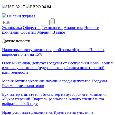
USD 82.17
ЕВРО 94.84
Онлайн журнал
Экономика
Общество
Технологии
Аналитика
Новости
компаний
События
Мнения
В мире
Другие новости
Налоговые поступления игорной зоны «Красная Поляна»
выросли почти на 15%
Олег Михайлов, депутат Госдумы от Республики Коми, вошел
в число участников федерального рейтинга политической
влиятельности
Мария Бутина укрепила позиции среди депутатов Госдумы
РФ: мнение аналитиков
Бухгалтер в штате или бухгалтер на аутсорсинге: компания
«Бухгалтерский Квартал» рассказала, какого специалиста
выбрать в 2026 году
Иран усиливает давление на Кувейт из-за участия в