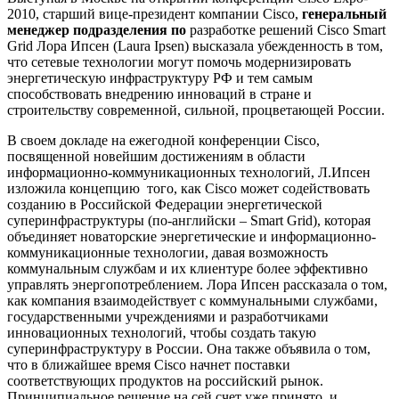
2010, старший вице-президент компании Cisco,
генеральный
менеджер подразделения по
разработке решений Cisco Smart
Grid Лора Ипсен (Laura Ipsen) высказала убежденность в том,
что сетевые технологии могут помочь модернизировать
энергетическую инфраструктуру РФ и тем самым
способствовать внедрению инноваций в стране и
строительству современной, сильной, процветающей России.
В своем докладе на ежегодной конференции Cisco,
посвященной новейшим достижениям в области
информационно-коммуникационных технологий, Л.Ипсен
изложила концепцию того, как Cisco может содействовать
созданию в Российской Федерации энергетической
суперинфраструктуры (по-английски – Smart Grid), которая
объединяет новаторские энергетические и информационно-
коммуникационные технологии, давая возможность
коммунальным службам и их клиентуре более эффективно
управлять энергопотреблением. Лора Ипсен рассказала о том,
как компания взаимодействует с коммунальными службами,
государственными учреждениями и разработчиками
инновационных технологий, чтобы создать такую
суперинфраструктуру в России. Она также объявила о том,
что в ближайшее время Cisco начнет поставки
соответствующих продуктов на российский рынок.
Принципиальное решение на сей счет уже принято, и