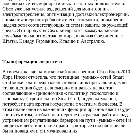
локальных сетей, корпоративных и частных пользователей.
Cisco уже выпустила ряд решений для мониторинга
электропотребления, оптимизации доставки электроэнергии,
снижения энергопотребления и его стоимости, повышения
надежности соответствующих систем и защиты окружающей
среды. Эти продукты Cisco внедряются коммунальными
службами во многих странах мира, включая Соединенные
Штаты, Канаду, Германию, Италию и Австралию.
Трансформация энергосети
В своем докладе на московской конференции Cisco Expo-2010
Лора Ипсен отметила, что потенциал «умных» сетей Smart
Grid может быть реализован сполна лишь при условии, если
эта концепция будет равномерно опираться на все три
составляющие «гридономики»: политику, технологию и
экономику. Строительство Smart Grid, подчеркнула она,
потребует партнерства государства с частным бизнесом. В
этом плане одна из важнейших функций органов власти будет
состоять в том, чтобы в партнерстве с отраслью работать над
устранением регулятивных барьеров на пути «умных» сетей и
вводить в действие такие правила, которые способствовали
бы инновациям и стимулировали их.