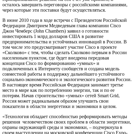
осталось завершить переговоры с российскими компаниями,
через которые эти поставки будут осуществляться.
В июне 2010 года в ходе встречи с Президентом Российской
Федерации Дмитрием Медведевым глава компании Cisco
Джон Чемберс (John Chambers) заявил о готовности
инвестировать 1 млрд долларов США в развитие
предпринимательства и устойчивых инноваций в России. В
том числе это предусматривает участие Cisco в проекте
«Сколково» с тем, чтобы сделать Сколково первым в России
населенным пунктом, где будет внедрена передовая
концепция Cisco по формированию «умных» и
подключенных к Интернету сообществ и создана модель
совместной работы в поддержку дальнейшего устойчивого
социально-экономического и экологического развития России.
В настоящее время Российская Федерация занимает третье
место в мире как по потреблению энергии, так и по ее
потерям. Начав строительство «умных» сетей Smart Grid,
Россия может радикальным образом улучшить свои
показатели в области энергетики и экономики в целом.
«Технология обладает способностью реформировать методы
решения человечеством своих проблем в области энергетики,
охраны окружающей среды и экономики, – подчеркнула в
своем выступлении на московской конференции Cisco Expo-