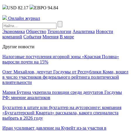
USD 82.17
ЕВРО 94.84
Онлайн журнал
Экономика
Общество
Технологии
Аналитика
Новости
компаний
События
Мнения
В мире
Другие новости
Налоговые поступления игорной зоны «Красная Поляна»
выросли почти на 15%
Олег Михайлов, депутат Госдумы от Республики Коми, вошел
в число участников федерального рейтинга политической
влиятельности
Мария Бутина укрепила позиции среди депутатов Госдумы
РФ: мнение аналитиков
Бухгалтер в штате или бухгалтер на аутсорсинге: компания
«Бухгалтерский Квартал» рассказала, какого специалиста
выбрать в 2026 году
Иран усиливает давление на Кувейт из-за участия в