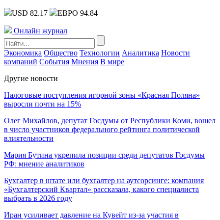
USD 82.17
ЕВРО 94.84
Онлайн журнал
Экономика
Общество
Технологии
Аналитика
Новости
компаний
События
Мнения
В мире
Другие новости
Налоговые поступления игорной зоны «Красная Поляна»
выросли почти на 15%
Олег Михайлов, депутат Госдумы от Республики Коми, вошел
в число участников федерального рейтинга политической
влиятельности
Мария Бутина укрепила позиции среди депутатов Госдумы
РФ: мнение аналитиков
Бухгалтер в штате или бухгалтер на аутсорсинге: компания
«Бухгалтерский Квартал» рассказала, какого специалиста
выбрать в 2026 году
Иран усиливает давление на Кувейт из-за участия в