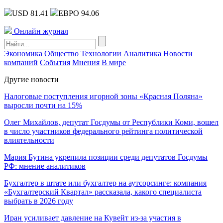
USD 81.41
ЕВРО 94.06
Онлайн журнал
Экономика
Общество
Технологии
Аналитика
Новости
компаний
События
Мнения
В мире
Другие новости
Налоговые поступления игорной зоны «Красная Поляна»
выросли почти на 15%
Олег Михайлов, депутат Госдумы от Республики Коми, вошел
в число участников федерального рейтинга политической
влиятельности
Мария Бутина укрепила позиции среди депутатов Госдумы
РФ: мнение аналитиков
Бухгалтер в штате или бухгалтер на аутсорсинге: компания
«Бухгалтерский Квартал» рассказала, какого специалиста
выбрать в 2026 году
Иран усиливает давление на Кувейт из-за участия в