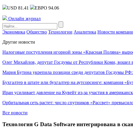
USD 81.41
ЕВРО 94.06
Онлайн журнал
Экономика
Общество
Технологии
Аналитика
Новости компан
Другие новости
Налоговые поступления игорной зоны «Красная Поляна» выро
Олег Михайлов, депутат Госдумы от Республики Коми, вошел в
Мария Бутина укрепила позиции среди депутатов Госдумы РФ:
Бухгалтер в штате или бухгалтер на аутсорсинге: компания «Бу
Иран усиливает давление на Кувейт из-за участия в американс
Орбитальная сеть растет: число спутников «Рассвет» превысил
Все новости
Технология G Data Software интегрирована в скан