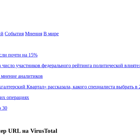
ий
События
Мнения
В мире
сли почти на 15%
 число участников федерального рейтинга политической влияте
 мнение аналитиков
хгалтерский Квартал» рассказала, какого специалиста выбрать в 
ких операциях
о 30
ер URL на VirusTotal