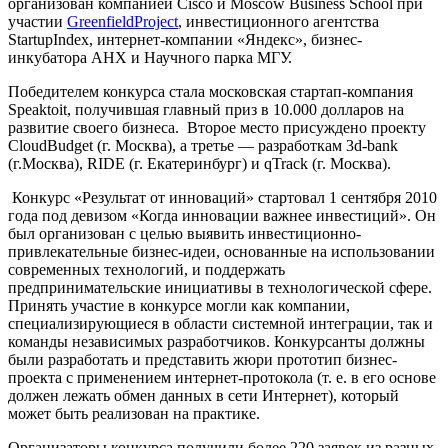
организован компанией Cisco и Moscow Business School при
участии
GreenfieldProject
, инвестиционного агентства
StartupIndex, интернет-компании «Яндекс», бизнес-
инкубатора АНХ и Научного парка МГУ.
Победителем конкурса стала московская стартап-компания
Speaktoit, получившая главный приз в 10.000 долларов на
развитие своего бизнеса. Второе место присуждено проекту
CloudBudget (г. Москва), а третье — разработкам 3d-bank
(г.Москва), RIDE (г. Екатеринбург) и qTrack (г. Москва).
Конкурс «Результат от инноваций» стартовал 1 сентября 2010
года под девизом «Когда инновации важнее инвестиций». Он
был организован с целью выявить инвестиционно-
привлекательные бизнес-идеи, основанные на использовании
современных технологий, и поддержать
предпринимательские инициативы в технологической сфере.
Принять участие в конкурсе могли как компании,
специализирующиеся в области системной интеграции, так и
команды независимых разработчиков. Конкурсанты должны
были разработать и представить жюри прототип бизнес-
проекта с применением интернет-протокола (т. е. в его основе
должен лежать обмен данных в сети Интернет), который
может быть реализован на практике.
Организаторы конкурса получили более 220 заявок из разных