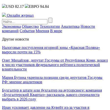
USD 82.17
ЕВРО 94.84
Онлайн журнал
Экономика
Общество
Технологии
Аналитика
Новости
компаний
События
Мнения
В мире
Другие новости
Налоговые поступления игорной зоны «Красная Поляна»
выросли почти на 15%
Олег Михайлов, депутат Госдумы от Республики Коми, вошел
в число участников федерального рейтинга политической
влиятельности
Мария Бутина укрепила позиции среди депутатов Госдумы
РФ: мнение аналитиков
Бухгалтер в штате или бухгалтер на аутсорсинге: компания
«Бухгалтерский Квартал» рассказала, какого специалиста
выбрать в 2026 году
Иран усиливает давление на Кувейт из-за участия в