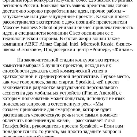
регионов России. Б
о
льшая часть заявок представляла собой
достаточно хорошо проработанные идеи, прочие работы –
запускаемые или уже запущенные проекты. Каждый проект
рассматривался экспертами с двух позиций: представители
Moscow Business School оценивали бизнес-привлекательность
идеи, а специалисты компании Cisco оценивали ее с
технологической стороны. В состав жюри вошли также
компании ABRT, Almaz Capital, Intel, Microsoft Russia, бизнес-
школа «Сколково», Продюсерский центр «Ройбер», «Финам».
На заключительной стадии конкурса экспертная
комиссия выбрала 5 лучших проектов, исходя из их
способности доказать свой коммерческий успех в
краткосрочной и среднесрочной перспективе. Первое место,
как уже говорилось, занял стартап Speaktoit, чей проект
заключается в разработке виртуального персонального
ассистента для мобильных устройств (iPhone, Android), с
которым пользователь может общаться, используя не язык
поисковых запросов, а естественную речь. «Мы
создаем приложение для смартфонов, которое будет
распознавать человеческую речь и тем самым поможет
облегчить повседневную жизнь, – рассказывает Илья
Гельфенбейн, руководитель проекта Speaktoit. – Если вам
понадобится что-то узнать, вы просто зададите вопрос и
получите готовый ответ».