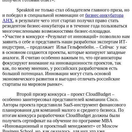
Speaktoit не только стал обладателем главного приза, но
и победил в специальной номинации от
бизнес-инкубатора
АНХ
, в результате чего этот стартап получил право стать
резидентом бизнес-инкубатора и в течение года пользоваться
многочисленными возможностями бизнес-площадки.
«Участие в конкурсе «Результат от инноваций» позволило нам
заявить о себе и представить наши разработки экспертам ИТ-
индустрии, – продолжает Илья Гельфенбейн. – Сейчас у нас
в основном создаются проекты, которые копируют западные
аналоги. Я считаю особенно важным то, что организаторы
фокусируют внимание на инновационности проектов, так
как, по моему мнению, у российских разработчиков есть
большой потенциал. Инновации могут стать основой
экономического развития и выгодно отличать российские
стартапы на мировом рынке».
Второй призер конкурса – проект CloudBudget –
особенно заинтересовал представителей компании Cisco.
Авторы проекта представили SaaS-инструмент финансового
планирования для компаний малого и среднего бизнеса. По
итогам конкурса разработчики CloudBudget должны были
получить сертификат на обучение по программе MBA
«Инновационный и проектный менеджмент» от Moscow
Business School, но, как оказалось, для них это уже